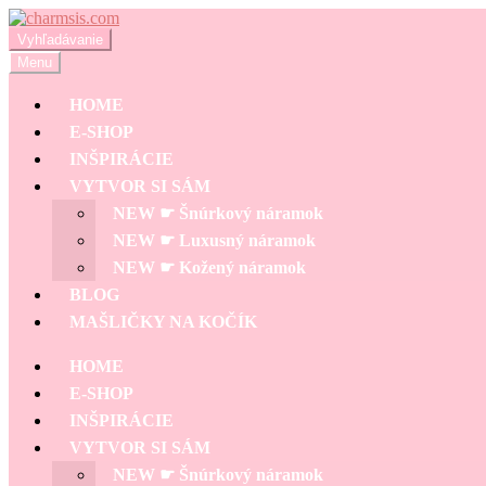
Preskočiť
Preskočiť
na
na
Hľadať:
Vyhľadávanie
navigáciu
obsah
Menu
HOME
E-SHOP
INŠPIRÁCIE
VYTVOR SI SÁM
NEW ☛ Šnúrkový náramok
NEW ☛ Luxusný náramok
NEW ☛ Kožený náramok
BLOG
MAŠLIČKY NA KOČÍK
HOME
E-SHOP
INŠPIRÁCIE
VYTVOR SI SÁM
NEW ☛ Šnúrkový náramok