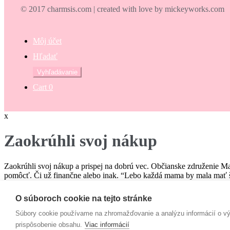
© 2017 charmsis.com | created with love by mickeyworks.com
Môj účet
Hľadať
Hľadať:
Vyhľadávanie
Cart
0
x
Zaokrúhli svoj nákup
Zaokrúhli svoj nákup a prispej na dobrú vec. Občianske združenie M
pomôcť. Či už finančne alebo inak. “Lebo každá mama by mala mať š
€
O súboroch cookie na tejto stránke
Campaign
Súbory cookie používame na zhromažďovanie a analýzu informácií o výk
prispôsobenie obsahu.
Viac informácií