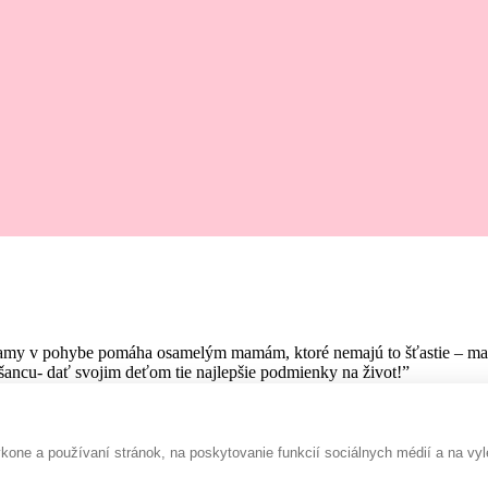
amy v pohybe pomáha osamelým mamám, ktoré nemajú to šťastie – mať pr
ancu- dať svojim deťom tie najlepšie podmienky na život!”
one a používaní stránok, na poskytovanie funkcií sociálnych médií a na vyl
Rada prispejem :-)