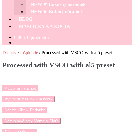
NEW ☛ Luxusný náramok
NEW ☛ Kožený náramok
BLOG
MAŠLIČKY NA KOČÍK
0.00
€
0 produktov
Domov
/
Inšpirácie
/
Processed with VSCO with al5 preset
Processed with VSCO with al5 preset
Vytvor si náramok
Vytvor si mašličku na kočík
Náhrdelníky & Retiazky
Náramkové sety Mama & Dieťa
Dámske náramky