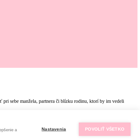
i sebe manžela, partnera či blízku rodinu, ktorí by im vedeli
Nastavenia
POVOLIŤ VŠETKO
epšenie a