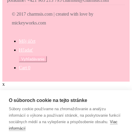
poradíme! +421 903 213 795 charmsis@charmsis.com
© 2017 charmsis.com | created with love by
mickeyworks.com
Môj účet
Hľadať
Hľadať:
Vyhľadávanie
Cart
0
x
Zaokrúhli svoj nákup
O súboroch cookie na tejto stránke
Súbory cookie používame na zhromažďovanie a analýzu
Zaokrúhli svoj nákup a prispej na dobrú vec. Občianske združenie
informácií o výkone a používaní stránok, na poskytovanie funkcií
Mamy v pohybe pomáha osamelým mamám, ktoré nemajú to šťastie
sociálnych médií a na vylepšenie a prispôsobenie obsahu.
Viac
– mať pri sebe manžela, partnera či blízku rodinu, ktorí by im vedeli
informácií
pomôcť. Či už finančne alebo inak. “Lebo každá mama by mala