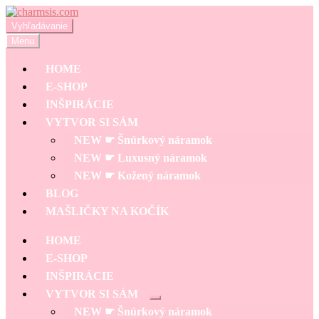
Preskočiť
Preskočiť
na
na
Hľadať:
Vyhľadávanie
navigáciu
obsah
Menu
HOME
E-SHOP
INŠPIRÁCIE
VYTVOR SI SÁM
NEW ☛ Šnúrkový náramok
NEW ☛ Luxusný náramok
NEW ☛ Kožený náramok
BLOG
MAŠLIČKY NA KOČÍK
HOME
E-SHOP
INŠPIRÁCIE
VYTVOR SI SÁM
Rozbaliť
NEW ☛ Šnúrkový náramok
podradené