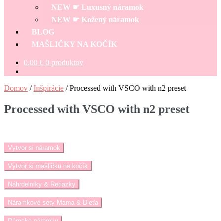
menu
NEW ☛ Luxusný náramok
NEW ☛ Kožený náramok
BLOG
MAŠLIČKY NA KOČÍK
0.00
€
0 produktov
Domov
/
Inšpirácie
/
Processed with VSCO with n2 preset
Processed with VSCO with n2 preset
Vytvor si náramok
Vytvor si mašličku na kočík
Náhrdelníky & Retiazky
Náramkové sety Mama & Dieťa
Dámske náramky