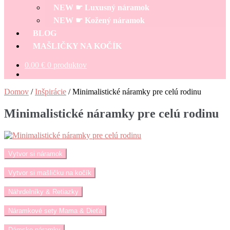
menu
NEW ☛ Luxusný náramok
NEW ☛ Kožený náramok
BLOG
MAŠLIČKY NA KOČÍK
0.00
€
0 produktov
Domov
/
Inšpirácie
/
Minimalistické náramky pre celú rodinu
Minimalistické náramky pre celú rodinu
Vytvor si náramok
Vytvor si mašličku na kočík
Náhrdelníky & Retiazky
Náramkové sety Mama & Dieťa
Dámske náramky