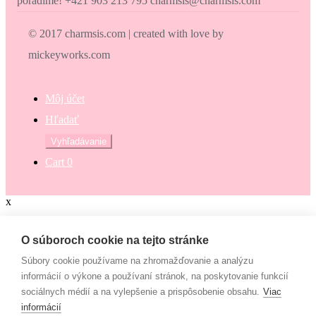
poradíme! +421 903 213 795 charmsis@charmsis.com
© 2017 charmsis.com | created with love by
mickeyworks.com
Môj účet
Hľadať
Hľadať:
Vyhľadávanie
Cart
0
x
Zaokrúhli svoj nákup
O súboroch cookie na tejto stránke
Súbory cookie používame na zhromažďovanie a analýzu
Zaokrúhli svoj nákup a prispej na dobrú vec. Občianske združenie
informácií o výkone a používaní stránok, na poskytovanie funkcií
Mamy v pohybe pomáha osamelým mamám, ktoré nemajú to šťastie
sociálnych médií a na vylepšenie a prispôsobenie obsahu.
Viac
– mať pri sebe manžela, partnera či blízku rodinu, ktorí by im vedeli
informácií
pomôcť. Či už finančne alebo inak. “Lebo každá mama by mala