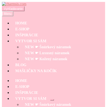
Preskočiť
Preskočiť
na
na
Hľadať:
Vyhľadávanie
navigáciu
obsah
Menu
HOME
E-SHOP
INŠPIRÁCIE
VYTVOR SI SÁM
NEW ☛ Šnúrkový náramok
NEW ☛ Luxusný náramok
NEW ☛ Kožený náramok
BLOG
MAŠLIČKY NA KOČÍK
HOME
E-SHOP
INŠPIRÁCIE
VYTVOR SI SÁM
Rozbaliť
NEW ☛ Šnúrkový náramok
podradené