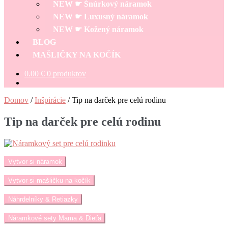
NEW ☛ Šnúrkový náramok
NEW ☛ Luxusný náramok
NEW ☛ Kožený náramok
BLOG
MAŠLIČKY NA KOČÍK
0.00
€
0 produktov
Domov
/
Inšpirácie
/
Tip na darček pre celú rodinu
Tip na darček pre celú rodinu
Vytvor si náramok
Vytvor si mašličku na kočík
Náhrdelníky & Retiazky
Náramkové sety Mama & Dieťa