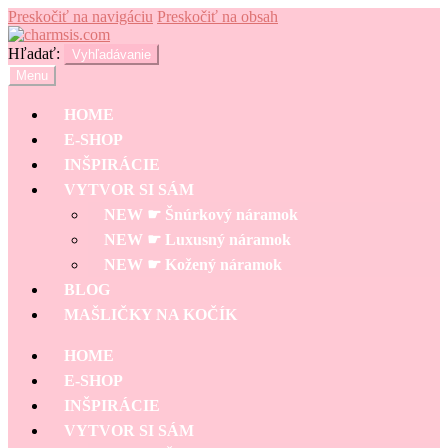
Preskočiť na navigáciu
Preskočiť na obsah
Hľadať:
Vyhľadávanie
Menu
HOME
E-SHOP
INŠPIRÁCIE
VYTVOR SI SÁM
NEW ☛ Šnúrkový náramok
NEW ☛ Luxusný náramok
NEW ☛ Kožený náramok
BLOG
MAŠLIČKY NA KOČÍK
HOME
E-SHOP
INŠPIRÁCIE
VYTVOR SI SÁM