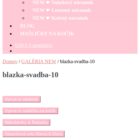
NEW ☛ Šnúrkový náramok
NEW ☛ Luxusný náramok
NEW ☛ Kožený náramok
BLOG
MAŠLIČKY NA KOČÍK
0.00
€
0 produktov
Domov
/
GALÉRIA NEW
/
blazka-svadba-10
blazka-svadba-10
Vytvor si náramok
Vytvor si mašličku na kočík
Náhrdelníky & Retiazky
Náramkové sety Mama & Dieťa