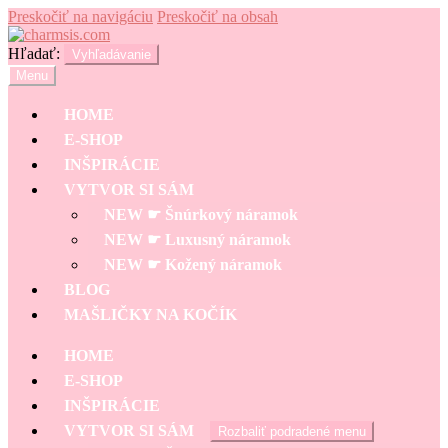
Preskočiť na navigáciu
Preskočiť na obsah
Hľadať:
Vyhľadávanie
Menu
HOME
E-SHOP
INŠPIRÁCIE
VYTVOR SI SÁM
NEW ☛ Šnúrkový náramok
NEW ☛ Luxusný náramok
NEW ☛ Kožený náramok
BLOG
MAŠLIČKY NA KOČÍK
HOME
E-SHOP
INŠPIRÁCIE
VYTVOR SI SÁM
Rozbaliť podradené menu