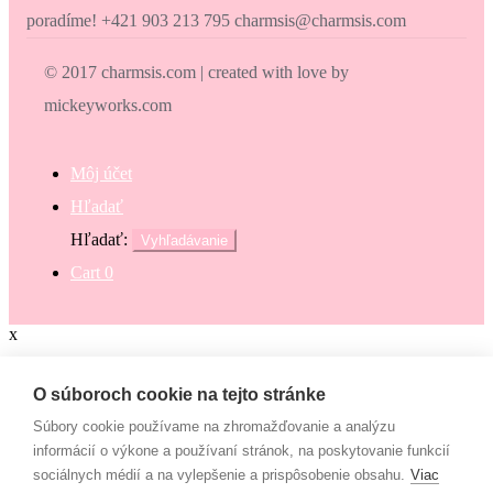
poradíme! +421 903 213 795 charmsis@charmsis.com
© 2017 charmsis.com | created with love by
mickeyworks.com
Môj účet
Hľadať
Hľadať:
Vyhľadávanie
Cart
0
x
Zaokrúhli svoj nákup
O súboroch cookie na tejto stránke
Súbory cookie používame na zhromažďovanie a analýzu
Zaokrúhli svoj nákup a prispej na dobrú vec. Občianske združenie
informácií o výkone a používaní stránok, na poskytovanie funkcií
Mamy v pohybe pomáha osamelým mamám, ktoré nemajú to šťastie
sociálnych médií a na vylepšenie a prispôsobenie obsahu.
Viac
– mať pri sebe manžela, partnera či blízku rodinu, ktorí by im vedeli