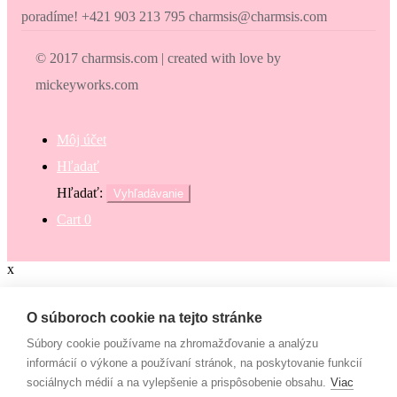
poradíme! +421 903 213 795 charmsis@charmsis.com
© 2017 charmsis.com | created with love by
mickeyworks.com
Môj účet
Hľadať
Hľadať:
Vyhľadávanie
Cart
0
x
Zaokrúhli svoj nákup
O súboroch cookie na tejto stránke
Súbory cookie používame na zhromažďovanie a analýzu
Zaokrúhli svoj nákup a prispej na dobrú vec. Občianske združenie
informácií o výkone a používaní stránok, na poskytovanie funkcií
Mamy v pohybe pomáha osamelým mamám, ktoré nemajú to šťastie
sociálnych médií a na vylepšenie a prispôsobenie obsahu.
Viac
– mať pri sebe manžela, partnera či blízku rodinu, ktorí by im vedeli