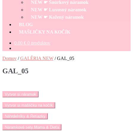
NEW ☛ Šnúrkový náramok
NEW ☛ Luxusný náramok
NEW ☛ Kožený náramok
BLOG
MAŠLIČKY NA KOČÍK
0.00
€
0 produktov
Domov
/
GALÉRIA NEW
/
GAL_05
GAL_05
Vytvor si náramok
Vytvor si mašličku na kočík
Náhrdelníky & Retiazky
Náramkové sety Mama & Dieťa