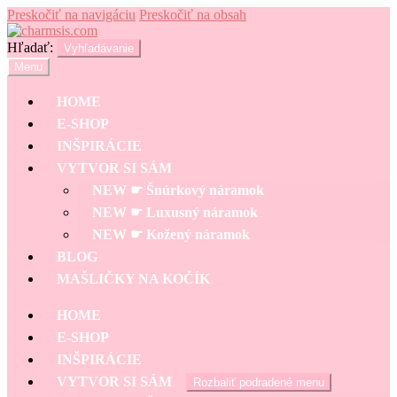
Preskočiť na navigáciu
Preskočiť na obsah
Hľadať:
Vyhľadávanie
Menu
HOME
E-SHOP
INŠPIRÁCIE
VYTVOR SI SÁM
NEW ☛ Šnúrkový náramok
NEW ☛ Luxusný náramok
NEW ☛ Kožený náramok
BLOG
MAŠLIČKY NA KOČÍK
HOME
E-SHOP
INŠPIRÁCIE
VYTVOR SI SÁM
Rozbaliť podradené menu