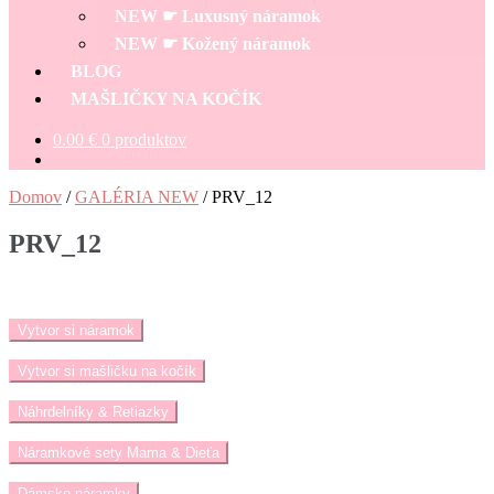
menu
NEW ☛ Luxusný náramok
NEW ☛ Kožený náramok
BLOG
MAŠLIČKY NA KOČÍK
0.00
€
0 produktov
Domov
/
GALÉRIA NEW
/
PRV_12
PRV_12
Vytvor si náramok
Vytvor si mašličku na kočík
Náhrdelníky & Retiazky
Náramkové sety Mama & Dieťa
Dámske náramky