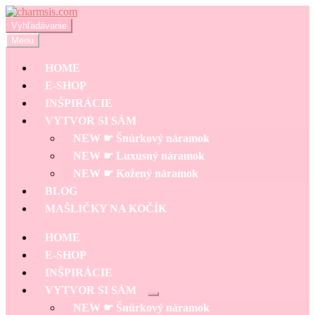
Preskočiť
Preskočiť
na
na
Hľadať:
Vyhľadávanie
navigáciu
obsah
Menu
HOME
E-SHOP
INŠPIRÁCIE
VYTVOR SI SÁM
NEW ☛ Šnúrkový náramok
NEW ☛ Luxusný náramok
NEW ☛ Kožený náramok
BLOG
MAŠLIČKY NA KOČÍK
HOME
E-SHOP
INŠPIRÁCIE
VYTVOR SI SÁM
Rozbaliť
NEW ☛ Šnúrkový náramok
podradené