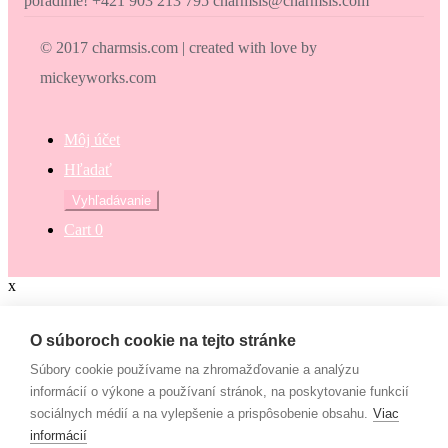
poradíme! +421 903 213 795 charmsis@charmsis.com
© 2017 charmsis.com | created with love by
mickeyworks.com
Môj účet
Hľadať
Hľadať:
Vyhľadávanie
Cart
0
x
Zaokrúhli svoj nákup
O súboroch cookie na tejto stránke
Súbory cookie používame na zhromažďovanie a analýzu
Zaokrúhli svoj nákup a prispej na dobrú vec. Občianske združenie
informácií o výkone a používaní stránok, na poskytovanie funkcií
Mamy v pohybe pomáha osamelým mamám, ktoré nemajú to šťastie
sociálnych médií a na vylepšenie a prispôsobenie obsahu.
Viac
– mať pri sebe manžela, partnera či blízku rodinu, ktorí by im vedeli
informácií
pomôcť. Či už finančne alebo inak. “Lebo každá mama by mala