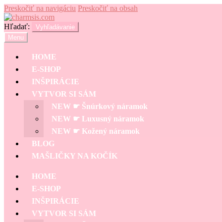
Preskočiť na navigáciu
Preskočiť na obsah
Hľadať:
Vyhľadávanie
Menu
HOME
E-SHOP
INŠPIRÁCIE
VYTVOR SI SÁM
NEW ☛ Šnúrkový náramok
NEW ☛ Luxusný náramok
NEW ☛ Kožený náramok
BLOG
MAŠLIČKY NA KOČÍK
HOME
E-SHOP
INŠPIRÁCIE
VYTVOR SI SÁM