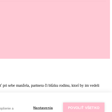
i sebe manžela, partnera či blízku rodinu, ktorí by im vedeli
Nastavenia
POVOLIŤ VŠETKO
epšenie a