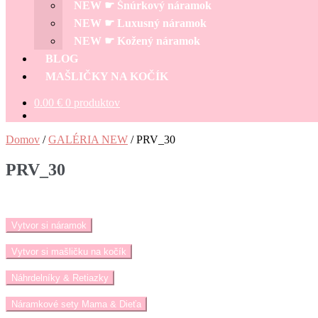
NEW ☛ Šnúrkový náramok
NEW ☛ Luxusný náramok
NEW ☛ Kožený náramok
BLOG
MAŠLIČKY NA KOČÍK
0.00
€
0 produktov
Domov
/
GALÉRIA NEW
/
PRV_30
PRV_30
Vytvor si náramok
Vytvor si mašličku na kočík
Náhrdelníky & Retiazky
Náramkové sety Mama & Dieťa