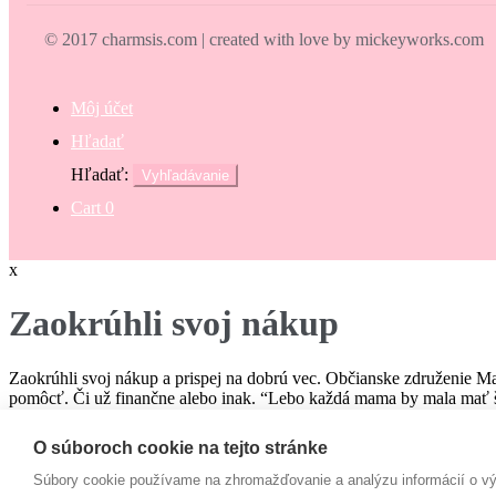
© 2017 charmsis.com | created with love by mickeyworks.com
Môj účet
Hľadať
Hľadať:
Vyhľadávanie
Cart
0
x
Zaokrúhli svoj nákup
Zaokrúhli svoj nákup a prispej na dobrú vec. Občianske združenie M
pomôcť. Či už finančne alebo inak. “Lebo každá mama by mala mať š
€
O súboroch cookie na tejto stránke
Campaign
Súbory cookie používame na zhromažďovanie a analýzu informácií o výk