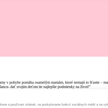
amy v pohybe pomáha osamelým mamám, ktoré nemajú to šťastie – mať pr
ancu- dať svojim deťom tie najlepšie podmienky na život!”
one a používaní stránok, na poskytovanie funkcií sociálnych médií a na vyl
Rada prispejem :-)