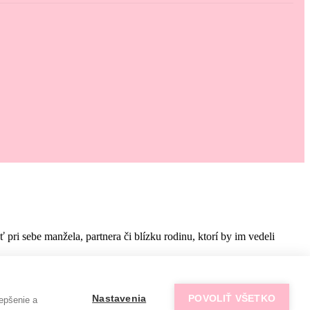
i sebe manžela, partnera či blízku rodinu, ktorí by im vedeli
Nastavenia
POVOLIŤ VŠETKO
epšenie a