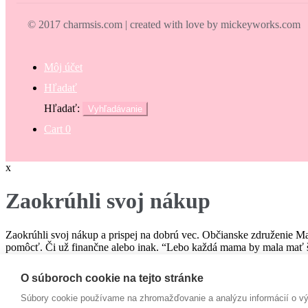
© 2017 charmsis.com | created with love by mickeyworks.com
Môj účet
Hľadať
Hľadať:
Vyhľadávanie
Cart
0
x
Zaokrúhli svoj nákup
Zaokrúhli svoj nákup a prispej na dobrú vec. Občianske združenie M
pomôcť. Či už finančne alebo inak. “Lebo každá mama by mala mať š
€
O súboroch cookie na tejto stránke
Campaign
Súbory cookie používame na zhromažďovanie a analýzu informácií o výk