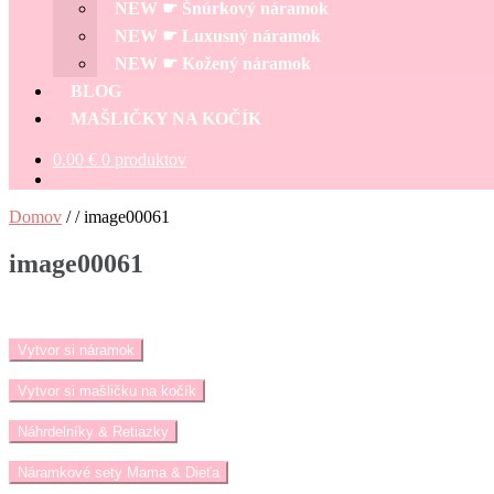
NEW ☛ Šnúrkový náramok
NEW ☛ Luxusný náramok
NEW ☛ Kožený náramok
BLOG
MAŠLIČKY NA KOČÍK
0.00
€
0 produktov
Domov
/
/
image00061
image00061
Vytvor si náramok
Vytvor si mašličku na kočík
Náhrdelníky & Retiazky
Náramkové sety Mama & Dieťa