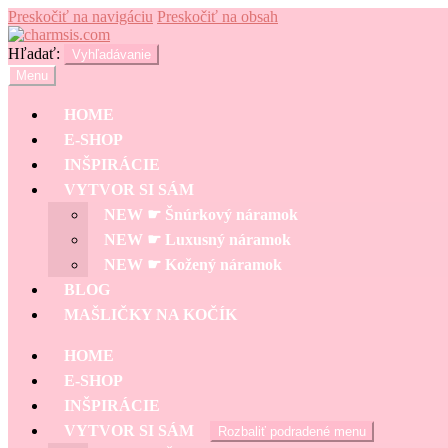
Preskočiť na navigáciu
Preskočiť na obsah
Hľadať:
Vyhľadávanie
Menu
HOME
E-SHOP
INŠPIRÁCIE
VYTVOR SI SÁM
NEW ☛ Šnúrkový náramok
NEW ☛ Luxusný náramok
NEW ☛ Kožený náramok
BLOG
MAŠLIČKY NA KOČÍK
HOME
E-SHOP
INŠPIRÁCIE
VYTVOR SI SÁM
Rozbaliť podradené menu