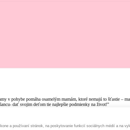
amy v pohybe pomáha osamelým mamám, ktoré nemajú to šťastie – mať pr
ancu- dať svojim deťom tie najlepšie podmienky na život!”
one a používaní stránok, na poskytovanie funkcií sociálnych médií a na vyl
Rada prispejem :-)