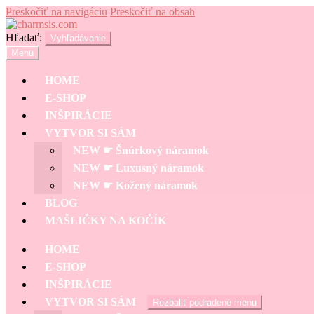
Preskočiť na navigáciu
Preskočiť na obsah
Hľadať:
Vyhľadávanie
Menu
HOME
E-SHOP
INŠPIRÁCIE
VYTVOR SI SÁM
NEW ☛ Šnúrkový náramok
NEW ☛ Luxusný náramok
NEW ☛ Kožený náramok
BLOG
MAŠLIČKY NA KOČÍK
HOME
E-SHOP
INŠPIRÁCIE
VYTVOR SI SÁM
Rozbaliť podradené menu