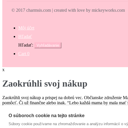
© 2017 charmsis.com | created with love by mickeyworks.com
Môj účet
Hľadať
Hľadať:
Vyhľadávanie
Cart
0
x
Zaokrúhli svoj nákup
Zaokrúhli svoj nákup a prispej na dobrú vec. Občianske združenie M
pomôcť. Či už finančne alebo inak. “Lebo každá mama by mala mať š
€
O súboroch cookie na tejto stránke
Campaign
Súbory cookie používame na zhromažďovanie a analýzu informácií o výk