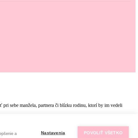
i sebe manžela, partnera či blízku rodinu, ktorí by im vedeli
Nastavenia
POVOLIŤ VŠETKO
epšenie a