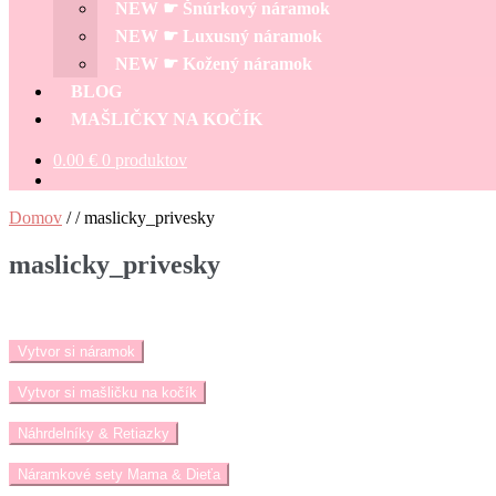
NEW ☛ Šnúrkový náramok
NEW ☛ Luxusný náramok
NEW ☛ Kožený náramok
BLOG
MAŠLIČKY NA KOČÍK
0.00
€
0 produktov
Domov
/
/
maslicky_privesky
maslicky_privesky
Vytvor si náramok
Vytvor si mašličku na kočík
Náhrdelníky & Retiazky
Náramkové sety Mama & Dieťa