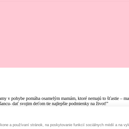
amy v pohybe pomáha osamelým mamám, ktoré nemajú to šťastie – mať pr
ancu- dať svojim deťom tie najlepšie podmienky na život!”
one a používaní stránok, na poskytovanie funkcií sociálnych médií a na vyl
Rada prispejem :-)