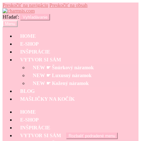
Preskočiť na navigáciu
Preskočiť na obsah
Hľadať:
Vyhľadávanie
Menu
HOME
E-SHOP
INŠPIRÁCIE
VYTVOR SI SÁM
NEW ☛ Šnúrkový náramok
NEW ☛ Luxusný náramok
NEW ☛ Kožený náramok
BLOG
MAŠLIČKY NA KOČÍK
HOME
E-SHOP
INŠPIRÁCIE
VYTVOR SI SÁM
Rozbaliť podradené menu