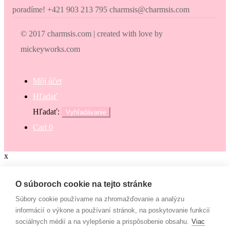
poradíme! +421 903 213 795 charmsis@charmsis.com
© 2017 charmsis.com | created with love by
mickeyworks.com
Môj účet
Hľadať
Hľadať:
Vyhľadávanie
Cart
0
x
Zaokrúhli svoj nákup
O súboroch cookie na tejto stránke
Súbory cookie používame na zhromažďovanie a analýzu
Zaokrúhli svoj nákup a prispej na dobrú vec. Občianske združenie
informácií o výkone a používaní stránok, na poskytovanie funkcií
Mamy v pohybe pomáha osamelým mamám, ktoré nemajú to šťastie
sociálnych médií a na vylepšenie a prispôsobenie obsahu.
Viac
– mať pri sebe manžela, partnera či blízku rodinu, ktorí by im vedeli