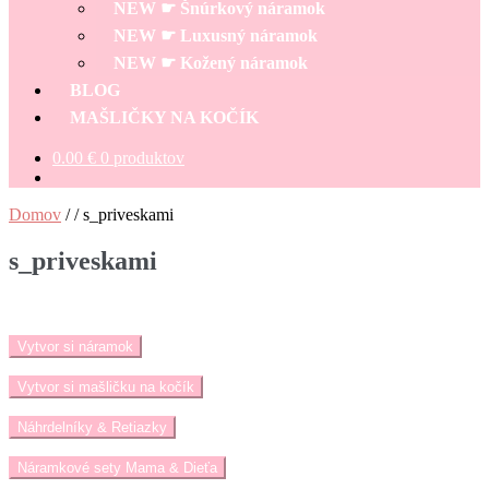
NEW ☛ Šnúrkový náramok
NEW ☛ Luxusný náramok
NEW ☛ Kožený náramok
BLOG
MAŠLIČKY NA KOČÍK
0.00
€
0 produktov
Domov
/
/
s_priveskami
s_priveskami
Vytvor si náramok
Vytvor si mašličku na kočík
Náhrdelníky & Retiazky
Náramkové sety Mama & Dieťa