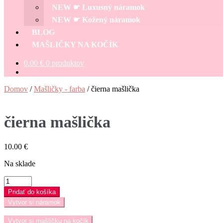
NEW ☛ Luxusný náramok
NEW ☛ Kožený náramok
BLOG
MAŠLIČKY NA KOČÍK
0.00
€
0 produktov
Domov
/
Mašličky - farba
/
čierna mašlička
čierna mašlička
10.00
€
Na sklade
množstvo
čierna
Pridať do košíka
mašlička
Vytvor si náramok
Vytvor si mašličku na kočík