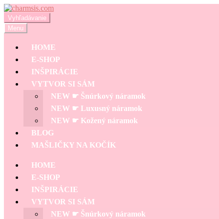
Preskočiť
Preskočiť
na
na
Hľadať:
Vyhľadávanie
navigáciu
obsah
Menu
HOME
E-SHOP
INŠPIRÁCIE
VYTVOR SI SÁM
NEW ☛ Šnúrkový náramok
NEW ☛ Luxusný náramok
NEW ☛ Kožený náramok
BLOG
MAŠLIČKY NA KOČÍK
HOME
E-SHOP
INŠPIRÁCIE
VYTVOR SI SÁM
NEW ☛ Šnúrkový náramok