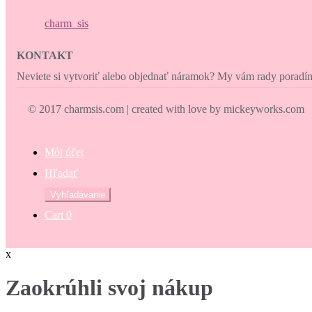
charm_sis
KONTAKT
Neviete si vytvoriť alebo objednať náramok? My vám rady porad
© 2017 charmsis.com | created with love by mickeyworks.com
Môj účet
Hľadať
Hľadať:
Vyhľadávanie
Cart
0
x
Zaokrúhli svoj nákup