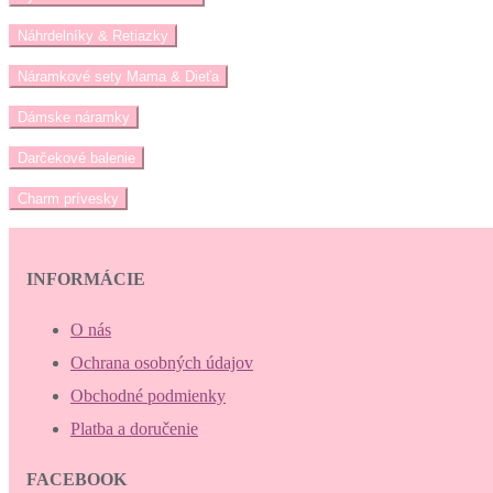
Náhrdelníky & Retiazky
Náramkové sety Mama & Dieťa
Dámske náramky
Darčekové balenie
Charm prívesky
INFORMÁCIE
O nás
Ochrana osobných údajov
Obchodné podmienky
Platba a doručenie
FACEBOOK