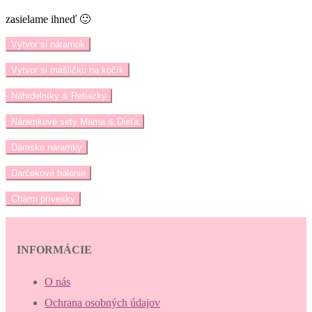
zasielame ihneď 🙂
Vytvor si náramok
Vytvor si mašličku na kočík
Náhrdelníky & Retiazky
Náramkové sety Mama & Dieťa
Dámske náramky
Darčekové balenie
Charm prívesky
INFORMÁCIE
O nás
Ochrana osobných údajov