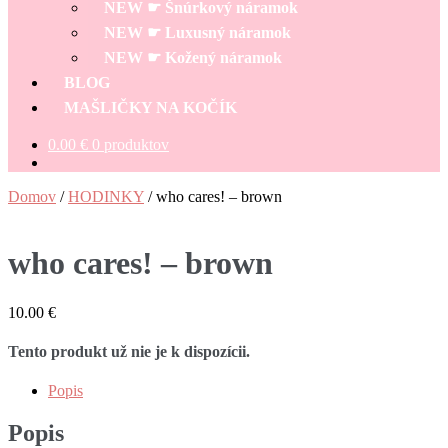
NEW ☛ Šnúrkový náramok
NEW ☛ Luxusný náramok
NEW ☛ Kožený náramok
BLOG
MAŠLIČKY NA KOČÍK
0.00
€
0 produktov
Domov
/
HODINKY
/
who cares! – brown
who cares! – brown
10.00
€
Tento produkt už nie je k dispozícii.
Popis
Popis