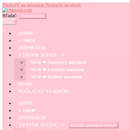
Preskočiť na navigáciu
Preskočiť na obsah
Hľadať:
Vyhľadávanie
Menu
HOME
E-SHOP
INŠPIRÁCIE
VYTVOR SI SÁM
NEW ☛ Šnúrkový náramok
NEW ☛ Luxusný náramok
NEW ☛ Kožený náramok
BLOG
MAŠLIČKY NA KOČÍK
HOME
E-SHOP
INŠPIRÁCIE
VYTVOR SI SÁM
Rozbaliť podradené menu