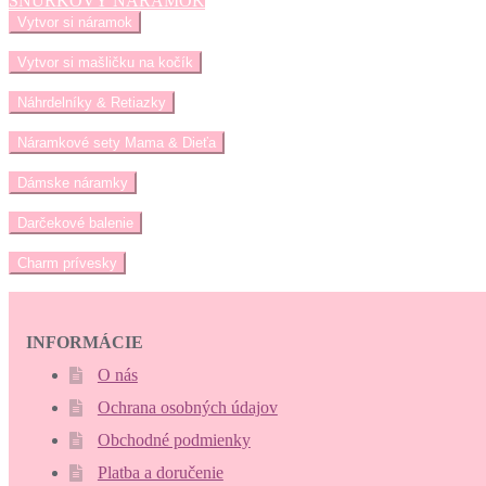
ŠNÚRKOVÝ NÁRAMOK
Vytvor si náramok
Vytvor si mašličku na kočík
Náhrdelníky & Retiazky
Náramkové sety Mama & Dieťa
Dámske náramky
Darčekové balenie
Charm prívesky
INFORMÁCIE
O nás
Ochrana osobných údajov
Obchodné podmienky
Platba a doručenie