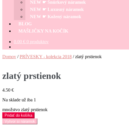
NEW ☛ Šnúrkový náramok
NEW ☛ Luxusný náramok
NEW ☛ Kožený náramok
BLOG
MAŠLIČKY NA KOČÍK
0.00
€
0 produktov
Domov
/
PRÍVESKY - kolekcia 2018
/
zlatý prstienok
zlatý prstienok
4.50
€
Na sklade už iba 1
množstvo zlatý prstienok
Pridať do košíka
Vytvor si náramok