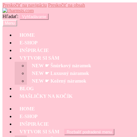
Preskočiť na navigáciu
Preskočiť na obsah
Hľadať:
Vyhľadávanie
Menu
HOME
E-SHOP
INŠPIRÁCIE
VYTVOR SI SÁM
NEW ☛ Šnúrkový náramok
NEW ☛ Luxusný náramok
NEW ☛ Kožený náramok
BLOG
MAŠLIČKY NA KOČÍK
HOME
E-SHOP
INŠPIRÁCIE
VYTVOR SI SÁM
Rozbaliť podradené menu