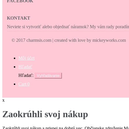
FACEBOOK
KONTAKT
Neviete si vytvoriť alebo objednať náramok? My vám rady porad
© 2017 charmsis.com | created with love by mickeyworks.com
Môj účet
Hľadať
Hľadať:
Vyhľadávanie
Cart
0
x
Zaokrúhli svoj nákup
Zaokrúhli svoj nákup a prispej na dobrú vec. Občianske združenie M