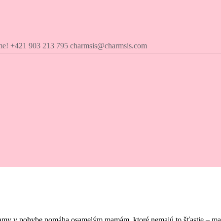
íme! +421 903 213 795 charmsis@charmsis.com
amy v pohybe pomáha osamelým mamám, ktoré nemajú to šťastie – mať pr