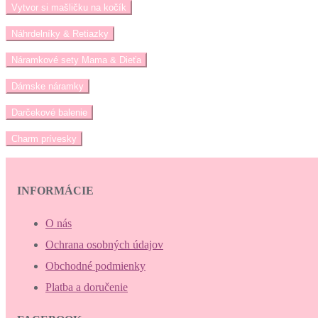
Vytvor si mašličku na kočík
Náhrdelníky & Retiazky
Náramkové sety Mama & Dieťa
Dámske náramky
Darčekové balenie
Charm prívesky
INFORMÁCIE
O nás
Ochrana osobných údajov
Obchodné podmienky
Platba a doručenie