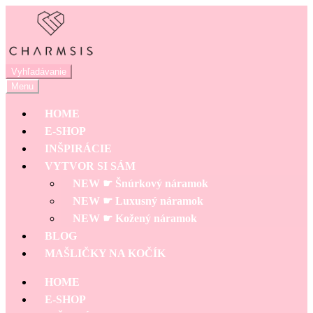
Preskočiť
Preskočiť
na
na
navigáciu
obsah
Hľadať:
Vyhľadávanie
Menu
HOME
E-SHOP
INŠPIRÁCIE
VYTVOR SI SÁM
NEW ☛ Šnúrkový náramok
NEW ☛ Luxusný náramok
NEW ☛ Kožený náramok
BLOG
MAŠLIČKY NA KOČÍK
HOME
E-SHOP