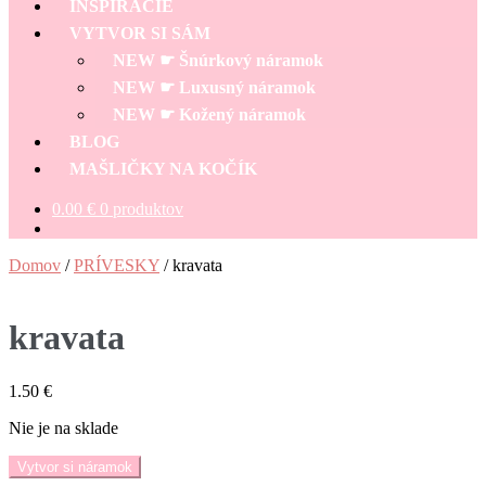
INŠPIRÁCIE
VYTVOR SI SÁM
NEW ☛ Šnúrkový náramok
NEW ☛ Luxusný náramok
NEW ☛ Kožený náramok
BLOG
MAŠLIČKY NA KOČÍK
0.00
€
0 produktov
Domov
/
PRÍVESKY
/
kravata
kravata
1.50
€
Nie je na sklade
Vytvor si náramok