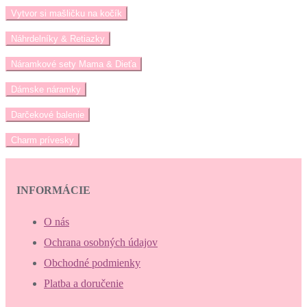
Vytvor si mašličku na kočík
Náhrdelníky & Retiazky
Náramkové sety Mama & Dieťa
Dámske náramky
Darčekové balenie
Charm prívesky
INFORMÁCIE
O nás
Ochrana osobných údajov
Obchodné podmienky
Platba a doručenie