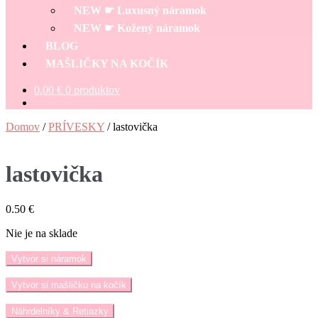
menu
NEW ☛ Luxusný náramok
NEW ☛ Kožený náramok
BLOG
MAŠLIČKY NA KOČÍK
0.00
€
0 produktov
Domov
/
PRÍVESKY
/
lastovička
lastovička
0.50
€
Nie je na sklade
Vytvor si náramok
Vytvor si mašličku na kočík
Náhrdelníky & Retiazky