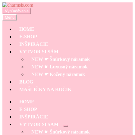
Preskočiť
Preskočiť
na
na
Hľadať:
Vyhľadávanie
navigáciu
obsah
Menu
HOME
E-SHOP
INŠPIRÁCIE
VYTVOR SI SÁM
NEW ☛ Šnúrkový náramok
NEW ☛ Luxusný náramok
NEW ☛ Kožený náramok
BLOG
MAŠLIČKY NA KOČÍK
HOME
E-SHOP
INŠPIRÁCIE
VYTVOR SI SÁM
Rozbaliť
NEW ☛ Šnúrkový náramok
podradené