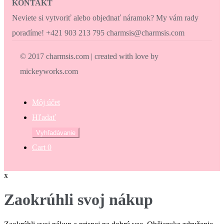
KONTAKT
Neviete si vytvoriť alebo objednať náramok? My vám rady
poradíme! +421 903 213 795 charmsis@charmsis.com
© 2017 charmsis.com | created with love by
mickeyworks.com
Môj účet
Hľadať
Hľadať:
Vyhľadávanie
Cart
0
x
Zaokrúhli svoj nákup