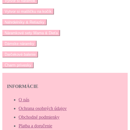
Vytvor si náramok
Vytvor si mašličku na kočík
Náhrdelníky & Retiazky
Náramkové sety Mama & Dieťa
Dámske náramky
Darčekové balenie
Charm prívesky
INFORMÁCIE
O nás
Ochrana osobných údajov
Obchodné podmienky
Platba a doručenie