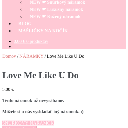
NEW ☛ Šnúrkový náramok
NEW ☛ Luxusný náramok
NEW ☛ Kožený náramok
BLOG
MAŠLIČKY NA KOČÍK
0.00
€
0 produktov
Domov
/
NÁRAMKY
/
Love Me Like U Do
Love Me Like U Do
5.00
€
Tento náramok už nevyrábame.
Môžete si u nás vyskladať iný náramok. :)
ŠNÚRKOVÝ NÁRAMOK