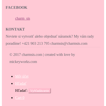
FACEBOOK
charm_sis
KONTAKT
Neviete si vytvoriť alebo objednať náramok? My vám rady
poradíme! +421 903 213 795 charmsis@charmsis.com
© 2017 charmsis.com | created with love by
mickeyworks.com
Môj účet
Hľadať
Hľadať:
Vyhľadávanie
Cart
0