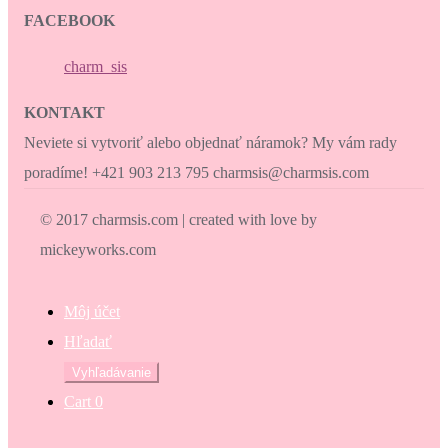
FACEBOOK
charm_sis
KONTAKT
Neviete si vytvoriť alebo objednať náramok? My vám rady
poradíme! +421 903 213 795 charmsis@charmsis.com
© 2017 charmsis.com | created with love by
mickeyworks.com
Môj účet
Hľadať
Hľadať:
Vyhľadávanie
Cart
0