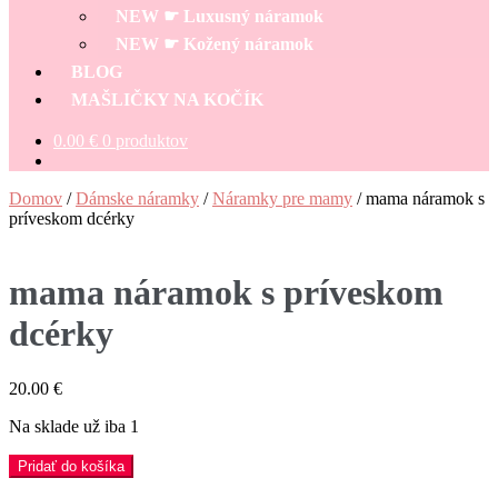
NEW ☛ Luxusný náramok
NEW ☛ Kožený náramok
BLOG
MAŠLIČKY NA KOČÍK
0.00
€
0 produktov
Domov
/
Dámske náramky
/
Náramky pre mamy
/
mama náramok s
príveskom dcérky
mama náramok s príveskom
dcérky
20.00
€
Na sklade už iba 1
množstvo
Pridať do košíka
mama