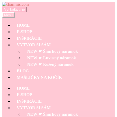
Preskočiť
Preskočiť
na
na
Hľadať:
Vyhľadávanie
navigáciu
obsah
Menu
HOME
E-SHOP
INŠPIRÁCIE
VYTVOR SI SÁM
NEW ☛ Šnúrkový náramok
NEW ☛ Luxusný náramok
NEW ☛ Kožený náramok
BLOG
MAŠLIČKY NA KOČÍK
HOME
E-SHOP
INŠPIRÁCIE
VYTVOR SI SÁM
NEW ☛ Šnúrkový náramok