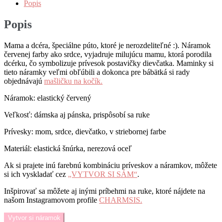
náramok
Popis
s
príveskom
Popis
dcérky
Mama a dcéra, špeciálne púto, ktoré je nerozdeliteľné :). Náramok
červenej farby ako srdce, vyjadruje milujúcu mamu, ktorá porodila
dcérku, čo symbolizuje prívesok postavičky dievčatka. Maminky si
tieto náramky veľmi obľúbili a dokonca pre bábätká si rady
objednávajú
mašličku na kočík.
Náramok: elastický červený
Veľkosť: dámska aj pánska, prispôsobí sa ruke
Prívesky: mom, srdce, dievčatko, v striebornej farbe
Materiál: elastická šnúrka, nerezová oceľ
Ak si prajete inú farebnú kombináciu príveskov a náramkov, môžete
si ich vyskladať cez
„VYTVOR SI SÁM“
.
Inšpirovať sa môžete aj inými príbehmi na ruke, ktoré nájdete na
našom Instagramovom profile
CHARMSIS.
Vytvor si náramok