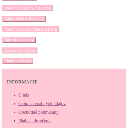
Vytvor si mašličku na kočík
Náhrdelníky & Retiazky
Náramkové sety Mama & Dieťa
Dámske náramky
Darčekové balenie
Charm prívesky
INFORMÁCIE
O nás
Ochrana osobných údajov
Obchodné podmienky
Platba a doručenie