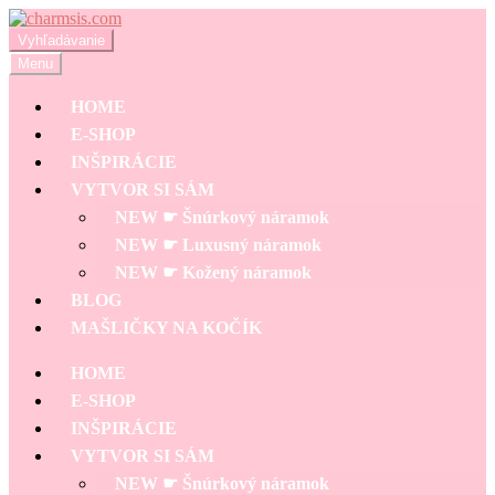
Preskočiť
Preskočiť
na
na
Hľadať:
Vyhľadávanie
navigáciu
obsah
Menu
HOME
E-SHOP
INŠPIRÁCIE
VYTVOR SI SÁM
NEW ☛ Šnúrkový náramok
NEW ☛ Luxusný náramok
NEW ☛ Kožený náramok
BLOG
MAŠLIČKY NA KOČÍK
HOME
E-SHOP
INŠPIRÁCIE
VYTVOR SI SÁM
NEW ☛ Šnúrkový náramok