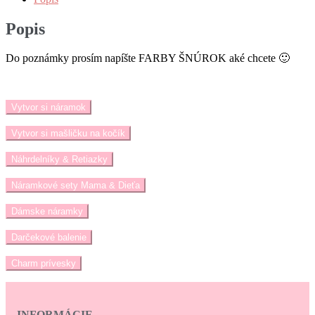
Popis
Do poznámky prosím napíšte FARBY ŠNÚROK aké chcete 🙂
Vytvor si náramok
Vytvor si mašličku na kočík
Náhrdelníky & Retiazky
Náramkové sety Mama & Dieťa
Dámske náramky
Darčekové balenie
Charm prívesky
INFORMÁCIE