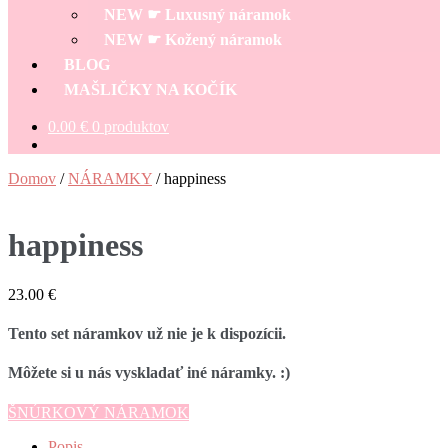
NEW ☛ Luxusný náramok
NEW ☛ Kožený náramok
BLOG
MAŠLIČKY NA KOČÍK
0.00
€
0 produktov
Domov
/
NÁRAMKY
/
happiness
happiness
23.00
€
Tento set náramkov už nie je k dispozícii.
Môžete si u nás vyskladať iné náramky. :)
ŠNÚRKOVÝ NÁRAMOK
Popis