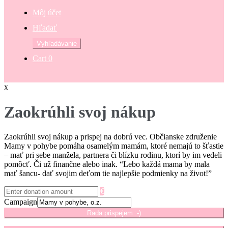
Môj účet
Hľadať
Hľadať:
Vyhľadávanie
Cart
0
x
Zaokrúhli svoj nákup
Zaokrúhli svoj nákup a prispej na dobrú vec. Občianske združenie
Mamy v pohybe pomáha osamelým mamám, ktoré nemajú to šťastie
– mať pri sebe manžela, partnera či blízku rodinu, ktorí by im vedeli
pomôcť. Či už finančne alebo inak. “Lebo každá mama by mala
mať šancu- dať svojim deťom tie najlepšie podmienky na život!”
€
Campaign
Rada prispejem :-)