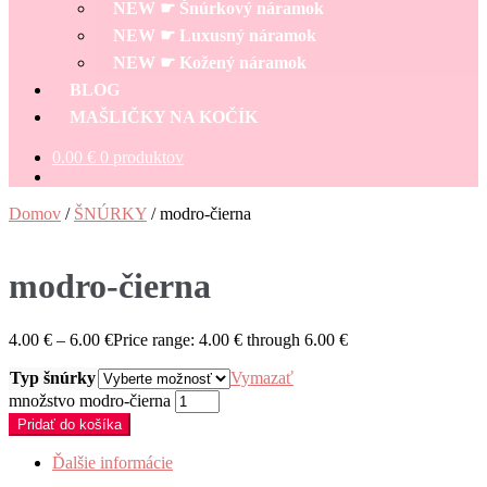
NEW ☛ Šnúrkový náramok
NEW ☛ Luxusný náramok
NEW ☛ Kožený náramok
BLOG
MAŠLIČKY NA KOČÍK
0.00
€
0 produktov
Domov
/
ŠNÚRKY
/
modro-čierna
modro-čierna
4.00
€
–
6.00
€
Price range: 4.00 € through 6.00 €
Typ šnúrky
Vymazať
množstvo modro-čierna
Pridať do košíka
Ďalšie informácie