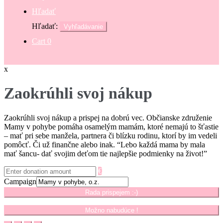
Hľadať
Hľadať:
Vyhľadávanie
Cart
0
x
Zaokrúhli svoj nákup
Zaokrúhli svoj nákup a prispej na dobrú vec. Občianske združenie
Mamy v pohybe pomáha osamelým mamám, ktoré nemajú to šťastie
– mať pri sebe manžela, partnera či blízku rodinu, ktorí by im vedeli
pomôcť. Či už finančne alebo inak. “Lebo každá mama by mala
mať šancu- dať svojim deťom tie najlepšie podmienky na život!”
€
Campaign
Rada prispejem :-)
Možno nabudúce !