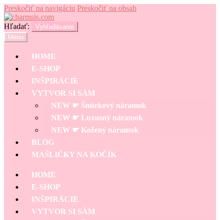
Preskočiť na navigáciu
Preskočiť na obsah
Hľadať:
Vyhľadávanie
Menu
HOME
E-SHOP
INŠPIRÁCIE
VYTVOR SI SÁM
NEW ☛ Šnúrkový náramok
NEW ☛ Luxusný náramok
NEW ☛ Kožený náramok
BLOG
MAŠLIČKY NA KOČÍK
HOME
E-SHOP
INŠPIRÁCIE
VYTVOR SI SÁM