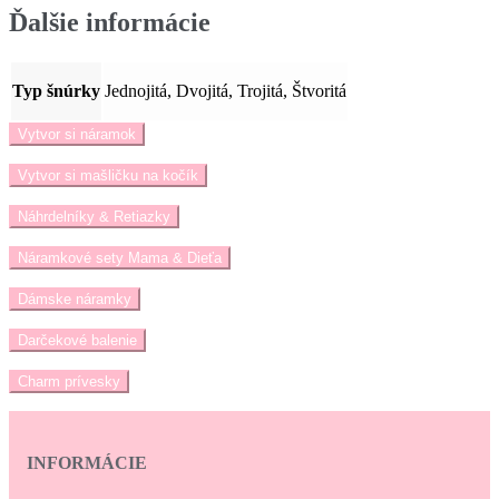
Ďalšie informácie
Typ šnúrky
Jednojitá, Dvojitá, Trojitá, Štvoritá
Vytvor si náramok
Vytvor si mašličku na kočík
Náhrdelníky & Retiazky
Náramkové sety Mama & Dieťa
Dámske náramky
Darčekové balenie
Charm prívesky
INFORMÁCIE