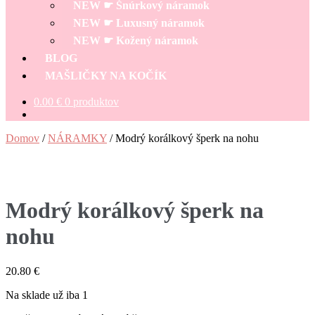
NEW ☛ Šnúrkový náramok
NEW ☛ Luxusný náramok
NEW ☛ Kožený náramok
BLOG
MAŠLIČKY NA KOČÍK
0.00
€
0 produktov
Domov
/
NÁRAMKY
/
Modrý korálkový šperk na nohu
Modrý korálkový šperk na
nohu
20.80
€
Na sklade už iba 1