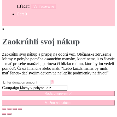
Hľadať:
Vyhľadávanie
Cart
0
x
Zaokrúhli svoj nákup
Zaokrúhli svoj nákup a prispej na dobrú vec. Občianske združenie
Mamy v pohybe pomáha osamelým mamám, ktoré nemajú to šťastie
– mať pri sebe manžela, partnera či blízku rodinu, ktorí by im vedeli
pomôcť. Či už finančne alebo inak. “Lebo každá mama by mala
mať šancu- dať svojim deťom tie najlepšie podmienky na život!”
€
Campaign
Rada prispejem :-)
Možno nabudúce !