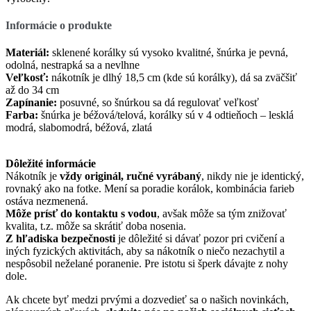
In
fo
rmácie o produkte
Materiál:
sklenené korálky sú vysoko kvalitné, šnúrka je pevná,
odolná, nestrapká sa a nevlhne
Veľkosť:
nákotník je dlhý 18,5 cm (kde sú korálky), dá sa zväčšiť
až do 34 cm
Zapínanie:
posuvné, so šnúrkou sa dá regulovať veľkosť
Farba:
šnúrka je béžová/telová, korálky sú v 4 odtieňoch – lesklá
modrá, slabomodrá, béžová, zlatá
Dôležité informácie
Nákotník je
vždy originál, ručné vyrábaný
, nikdy nie je identický,
rovnaký ako na fotke. Mení sa poradie korálok, kombinácia farieb
ostáva nezmenená.
Môže prísť do kontaktu s vodou
, avšak môže sa tým znižovať
kvalita, t.z. môže sa skrátiť doba nosenia.
Z hľadiska bezpečnosti
je dôležité si dávať pozor pri cvičení a
iných fyzických aktivitách, aby sa nákotník o niečo nezachytil a
nespôsobil neželané poranenie. Pre istotu si šperk dávajte z nohy
dole.
Ak chcete byť medzi prvými a dozvedieť sa o našich novinkách,