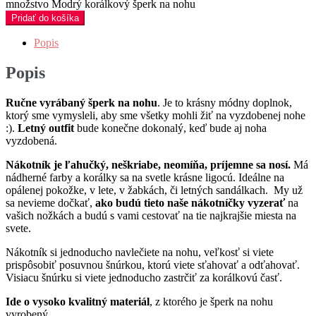
množstvo Modrý korálkový šperk na nohu
Pridať do košíka
Popis
Popis
Ručne vyrábaný šperk
na nohu
. Je to krásny módny doplnok,
ktorý sme vymysleli, aby sme všetky mohli žiť na vyzdobenej nohe
:).
Letný outfit
bude konečne dokonalý, keď bude aj noha
vyzdobená.
Nákotník je ľahučký, neškriabe, neomíňa,
príjemne sa nosí.
Má
nádherné farby a korálky sa na svetle krásne ligocú. Ideálne na
opálenej pokožke, v lete, v žabkách, či letných sandálkach. My už
sa nevieme dočkať,
ako budú tieto naše nákotníčky
vyzerať
na
vašich nožkách a budú s vami cestovať na tie najkrajšie miesta na
svete.
Nákotník si jednoducho navlečiete na nohu, veľkosť si viete
prispôsobiť posuvnou šnúrkou, ktorú viete sťahovať a odťahovať.
Visiacu šnúrku si viete jednoducho zastrčiť za korálkovú časť.
Ide o vysoko kvalitný materiál
, z ktorého je šperk na nohu
vyrobený.