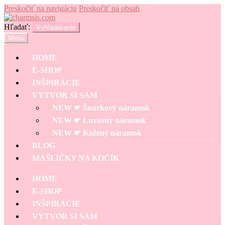
Preskočiť na navigáciu
Preskočiť na obsah
Hľadať:
Vyhľadávanie
Menu
HOME
E-SHOP
INŠPIRÁCIE
VYTVOR SI SÁM
NEW ☛ Šnúrkový náramok
NEW ☛ Luxusný náramok
NEW ☛ Kožený náramok
BLOG
MAŠLIČKY NA KOČÍK
HOME
E-SHOP
INŠPIRÁCIE
VYTVOR SI SÁM