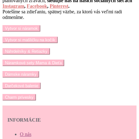
plánovaných zľavách,
sledujte nás na našich sociálnych sieťach
Instagram
,
Facebook
,
Pinterest
.
Potešíme sa zdieľaniu, spätnej väzbe, za ktorú vás veľmi radi
odmeníme.
Vytvor si náramok
Vytvor si mašličku na kočík
Náhrdelníky & Retiazky
Náramkové sety Mama & Dieťa
Dámske náramky
Darčekové balenie
Charm prívesky
INFORMÁCIE
O nás