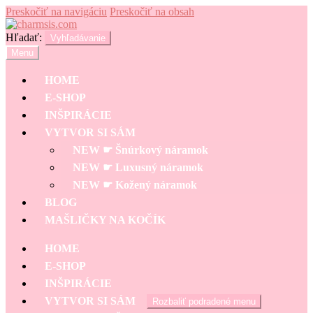
Preskočiť na navigáciu
Preskočiť na obsah
Hľadať:
Vyhľadávanie
Menu
HOME
E-SHOP
INŠPIRÁCIE
VYTVOR SI SÁM
NEW ☛ Šnúrkový náramok
NEW ☛ Luxusný náramok
NEW ☛ Kožený náramok
BLOG
MAŠLIČKY NA KOČÍK
HOME
E-SHOP
INŠPIRÁCIE
VYTVOR SI SÁM
Rozbaliť podradené menu