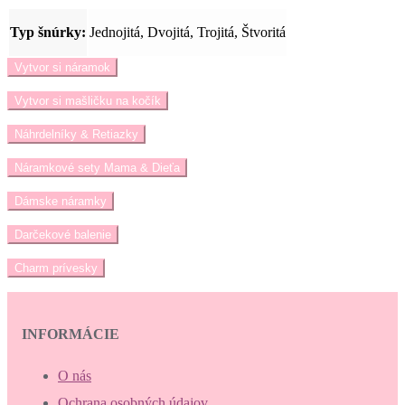
Typ šnúrky:
Jednojitá, Dvojitá, Trojitá, Štvoritá
Vytvor si náramok
Vytvor si mašličku na kočík
Náhrdelníky & Retiazky
Náramkové sety Mama & Dieťa
Dámske náramky
Darčekové balenie
Charm prívesky
INFORMÁCIE
O nás
Ochrana osobných údajov