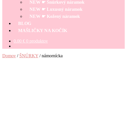
NEW ☛ Šnúrkový náramok
NEW ☛ Luxusný náramok
NEW ☛ Kožený náramok
BLOG
MAŠLIČKY NA KOČÍK
0.00
€
0 produktov
Domov
/
ŠNÚRKY
/
námornícka