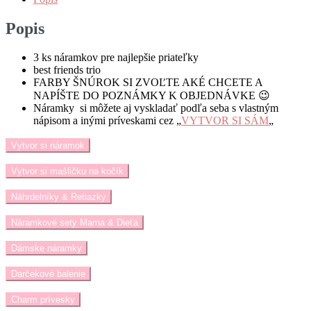
Popis
3 ks náramkov pre najlepšie priateľky
best friends trio
FARBY ŠNÚROK SI ZVOĽTE AKÉ CHCETE A
NAPÍŠTE DO POZNÁMKY K OBJEDNÁVKE 😉
Náramky si môžete aj vyskladať podľa seba s vlastným
nápisom a inými príveskami cez „
VYTVOR SI SÁM
„
Vytvor si náramok
Vytvor si mašličku na kočík
Náhrdelníky & Retiazky
Náramkové sety Mama & Dieťa
Dámske náramky
Darčekové balenie
Charm prívesky