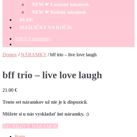
NEW ☛ Luxusný náramok
NEW ☛ Kožený náramok
BLOG
MAŠLIČKY NA KOČÍK
0.00
€
0 produktov
Domov
/
NÁRAMKY
/
bff trio – live love laugh
bff trio – live love laugh
21.00
€
Tento set náramkov už nie je k dispozícii.
Môžete si u nás vyskladať iné náramky. :)
ŠNÚRKOVÝ NÁRAMOK
Popis