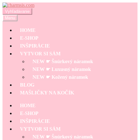
Preskočiť
Preskočiť
na
na
Hľadať:
Vyhľadávanie
navigáciu
obsah
Menu
HOME
E-SHOP
INŠPIRÁCIE
VYTVOR SI SÁM
NEW ☛ Šnúrkový náramok
NEW ☛ Luxusný náramok
NEW ☛ Kožený náramok
BLOG
MAŠLIČKY NA KOČÍK
HOME
E-SHOP
INŠPIRÁCIE
VYTVOR SI SÁM
NEW ☛ Šnúrkový náramok