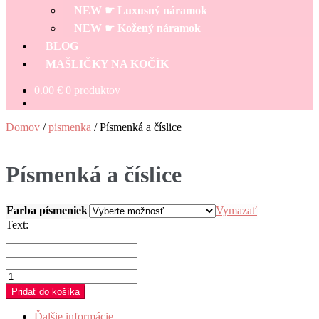
menu
NEW ☛ Luxusný náramok
NEW ☛ Kožený náramok
BLOG
MAŠLIČKY NA KOČÍK
0.00
€
0 produktov
Domov
/
pismenka
/
Písmenká a číslice
Písmenká a číslice
Farba písmeniek
Vymazať
Text:
množstvo
Písmenká
Pridať do košíka
a
číslice
Ďalšie informácie