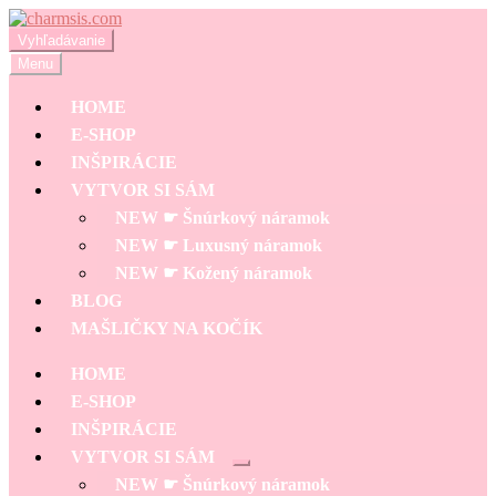
Preskočiť
Preskočiť
na
na
Hľadať:
Vyhľadávanie
navigáciu
obsah
Menu
HOME
E-SHOP
INŠPIRÁCIE
VYTVOR SI SÁM
NEW ☛ Šnúrkový náramok
NEW ☛ Luxusný náramok
NEW ☛ Kožený náramok
BLOG
MAŠLIČKY NA KOČÍK
HOME
E-SHOP
INŠPIRÁCIE
VYTVOR SI SÁM
Rozbaliť
NEW ☛ Šnúrkový náramok
podradené