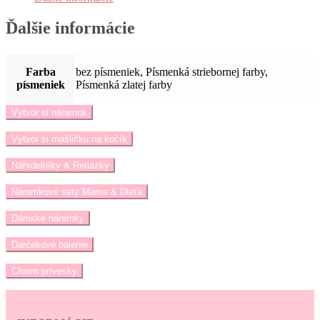
Ďalšie informácie
Farba
bez písmeniek, Písmenká striebornej farby,
písmeniek
Písmenká zlatej farby
Vytvor si náramok
Vytvor si mašličku na kočík
Náhrdelníky & Retiazky
Náramkové sety Mama & Dieťa
Dámske náramky
Darčekové balenie
Charm prívesky