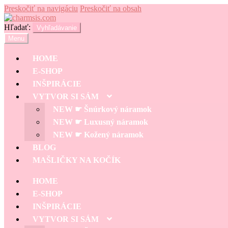
Preskočiť na navigáciu
Preskočiť na obsah
Hľadať:
Vyhľadávanie
Menu
HOME
E-SHOP
INŠPIRÁCIE
VYTVOR SI SÁM
NEW ☛ Šnúrkový náramok
NEW ☛ Luxusný náramok
NEW ☛ Kožený náramok
BLOG
MAŠLIČKY NA KOČÍK
HOME
E-SHOP
INŠPIRÁCIE
VYTVOR SI SÁM