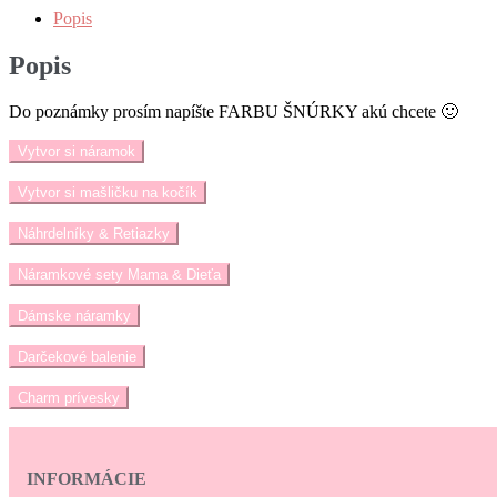
Popis
Popis
Do poznámky prosím napíšte FARBU ŠNÚRKY akú chcete 🙂
Vytvor si náramok
Vytvor si mašličku na kočík
Náhrdelníky & Retiazky
Náramkové sety Mama & Dieťa
Dámske náramky
Darčekové balenie
Charm prívesky
INFORMÁCIE