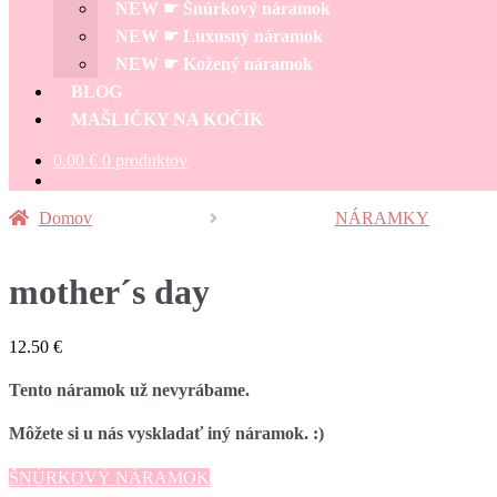
NEW ☛ Šnúrkový náramok
NEW ☛ Luxusný náramok
NEW ☛ Kožený náramok
BLOG
MAŠLIČKY NA KOČÍK
0.00
€
0 produktov
Domov
NÁRAMKY
mother´s day
12.50
€
Tento náramok už nevyrábame.
Môžete si u nás vyskladať iný náramok. :)
ŠNÚRKOVÝ NÁRAMOK