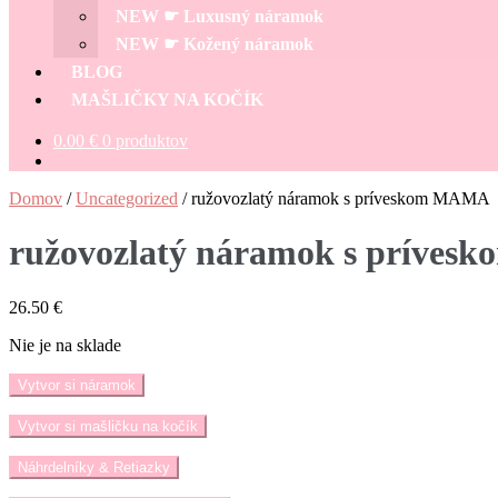
NEW ☛ Luxusný náramok
NEW ☛ Kožený náramok
BLOG
MAŠLIČKY NA KOČÍK
0.00
€
0 produktov
Domov
/
Uncategorized
/
ružovozlatý náramok s príveskom MAMA
ružovozlatý náramok s príve
26.50
€
Nie je na sklade
Vytvor si náramok
Vytvor si mašličku na kočík
Náhrdelníky & Retiazky