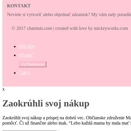
KONTAKT
Neviete si vytvoriť alebo objednať náramok? My vám rady porad
© 2017 charmsis.com | created with love by mickeyworks.com
Môj účet
Hľadať
Hľadať:
Vyhľadávanie
Cart
0
x
Zaokrúhli svoj nákup
Zaokrúhli svoj nákup a prispej na dobrú vec. Občianske združenie M
pomôcť. Či už finančne alebo inak. “Lebo každá mama by mala mať š