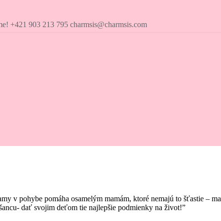
íme! +421 903 213 795 charmsis@charmsis.com
amy v pohybe pomáha osamelým mamám, ktoré nemajú to šťastie – mať pr
ancu- dať svojim deťom tie najlepšie podmienky na život!”