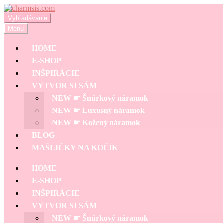
Preskočiť
Preskočiť
na
na
Hľadať:
Vyhľadávanie
navigáciu
obsah
Menu
HOME
E-SHOP
INŠPIRÁCIE
VYTVOR SI SÁM
NEW ☛ Šnúrkový náramok
NEW ☛ Luxusný náramok
NEW ☛ Kožený náramok
BLOG
MAŠLIČKY NA KOČÍK
HOME
E-SHOP
INŠPIRÁCIE
VYTVOR SI SÁM
NEW ☛ Šnúrkový náramok