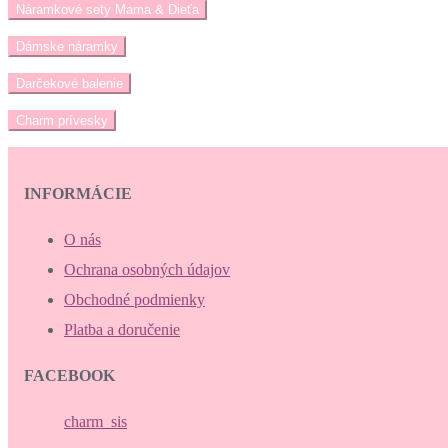
Náramkové sety Mama & Dieťa
Dámske náramky
Darčekové balenie
Charm prívesky
INFORMÁCIE
O nás
Ochrana osobných údajov
Obchodné podmienky
Platba a doručenie
FACEBOOK
charm_sis