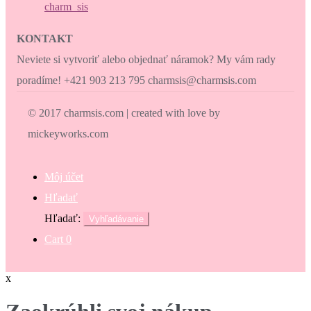
charm_sis
KONTAKT
Neviete si vytvoriť alebo objednať náramok? My vám rady
poradíme! +421 903 213 795 charmsis@charmsis.com
© 2017 charmsis.com | created with love by
mickeyworks.com
Môj účet
Hľadať
Hľadať:
Vyhľadávanie
Cart
0
x