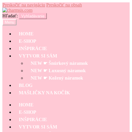
Preskočiť na navigáciu
Preskočiť na obsah
Hľadať:
Vyhľadávanie
Menu
HOME
E-SHOP
INŠPIRÁCIE
VYTVOR SI SÁM
NEW ☛ Šnúrkový náramok
NEW ☛ Luxusný náramok
NEW ☛ Kožený náramok
BLOG
MAŠLIČKY NA KOČÍK
HOME
E-SHOP
INŠPIRÁCIE
VYTVOR SI SÁM