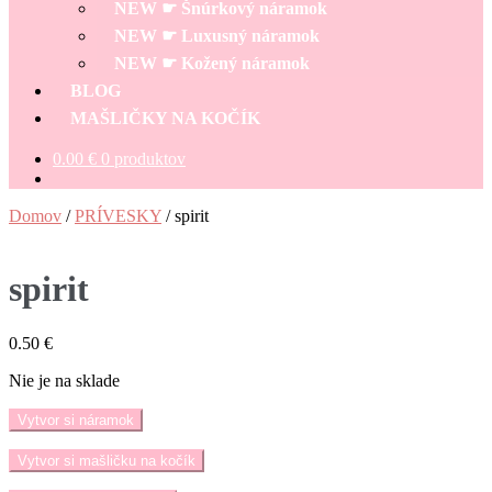
NEW ☛ Šnúrkový náramok
NEW ☛ Luxusný náramok
NEW ☛ Kožený náramok
BLOG
MAŠLIČKY NA KOČÍK
0.00
€
0 produktov
Domov
/
PRÍVESKY
/
spirit
spirit
0.50
€
Nie je na sklade
Vytvor si náramok
Vytvor si mašličku na kočík