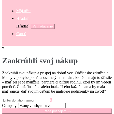
Môj účet
Hľadať
Hľadať:
Vyhľadávanie
Cart
0
x
Zaokrúhli svoj nákup
Zaokrúhli svoj nákup a prispej na dobrú vec. Občianske združenie
Mamy v pohybe pomáha osamelým mamám, ktoré nemajú to šťastie
– mať pri sebe manžela, partnera či blízku rodinu, ktorí by im vedeli
pomôcť. Či už finančne alebo inak. “Lebo každá mama by mala
mať šancu- dať svojim deťom tie najlepšie podmienky na život!”
€
Campaign
Rada prispejem :-)