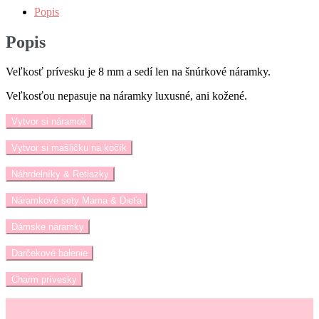
Popis
Popis
Veľkosť prívesku je 8 mm a sedí len na šnúrkové náramky.
Veľkosťou nepasuje na náramky luxusné, ani kožené.
Vytvor si náramok
Vytvor si mašličku na kočík
Náhrdelníky & Retiazky
Náramkové sety Mama & Dieťa
Dámske náramky
Darčekové balenie
Charm prívesky