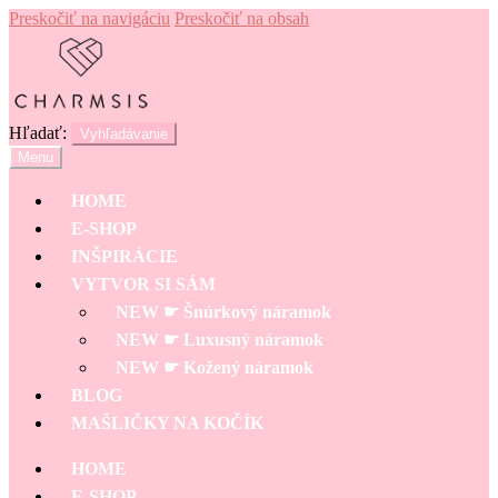
Preskočiť na navigáciu
Preskočiť na obsah
Hľadať:
Vyhľadávanie
Menu
HOME
E-SHOP
INŠPIRÁCIE
VYTVOR SI SÁM
NEW ☛ Šnúrkový náramok
NEW ☛ Luxusný náramok
NEW ☛ Kožený náramok
BLOG
MAŠLIČKY NA KOČÍK
HOME
E-SHOP