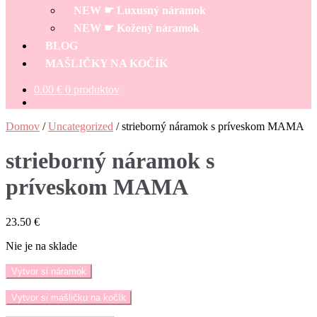
NEW ☛ Luxusný náramok
NEW ☛ Kožený náramok
BLOG
MAŠLIČKY NA KOČÍK
0.00
€
0 produktov
Domov
/
Uncategorized
/
strieborný náramok s príveskom MAMA
strieborný náramok s
príveskom MAMA
23.50
€
Nie je na sklade
Vytvor si náramok
Vytvor si mašličku na kočík