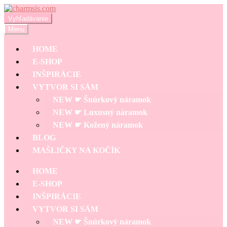
Preskočiť
Preskočiť
na
na
Hľadať:
Vyhľadávanie
navigáciu
obsah
Menu
HOME
E-SHOP
INŠPIRÁCIE
VYTVOR SI SÁM
NEW ☛ Šnúrkový náramok
NEW ☛ Luxusný náramok
NEW ☛ Kožený náramok
BLOG
MAŠLIČKY NA KOČÍK
HOME
E-SHOP
INŠPIRÁCIE
VYTVOR SI SÁM
NEW ☛ Šnúrkový náramok