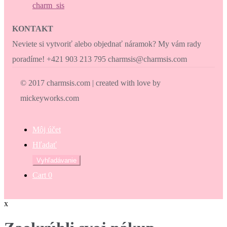
charm_sis
KONTAKT
Neviete si vytvoriť alebo objednať náramok? My vám rady
poradíme! +421 903 213 795 charmsis@charmsis.com
© 2017 charmsis.com | created with love by
mickeyworks.com
Môj účet
Hľadať
Hľadať:
Vyhľadávanie
Cart
0
x