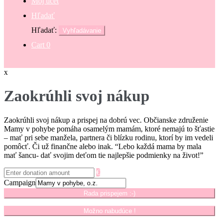
Môj účet
Hľadať
Hľadať:
Vyhľadávanie
Cart
0
x
Zaokrúhli svoj nákup
Zaokrúhli svoj nákup a prispej na dobrú vec. Občianske združenie
Mamy v pohybe pomáha osamelým mamám, ktoré nemajú to šťastie
– mať pri sebe manžela, partnera či blízku rodinu, ktorí by im vedeli
pomôcť. Či už finančne alebo inak. “Lebo každá mama by mala
mať šancu- dať svojim deťom tie najlepšie podmienky na život!”
€
Campaign
Rada prispejem :-)
Možno nabudúce !