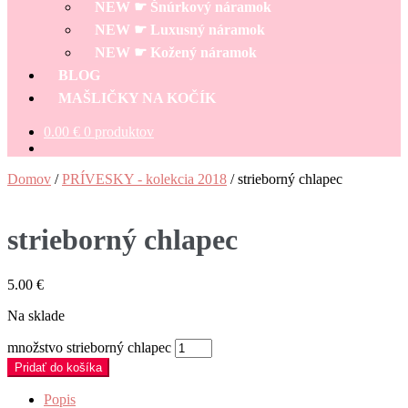
NEW ☛ Šnúrkový náramok
NEW ☛ Luxusný náramok
NEW ☛ Kožený náramok
BLOG
MAŠLIČKY NA KOČÍK
0.00
€
0 produktov
Domov
/
PRÍVESKY - kolekcia 2018
/
strieborný chlapec
strieborný chlapec
5.00
€
Na sklade
množstvo strieborný chlapec
Pridať do košíka
Popis