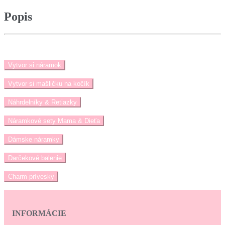
Popis
Vytvor si náramok
Vytvor si mašličku na kočík
Náhrdelníky & Retiazky
Náramkové sety Mama & Dieťa
Dámske náramky
Darčekové balenie
Charm prívesky
INFORMÁCIE