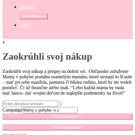
Hľadať
Hľadať:
Vyhľadávanie
Cart
0
x
Zaokrúhli svoj nákup
Zaokrúhli svoj nákup a prispej na dobrú vec. Občianske združenie
Mamy v pohybe pomáha osamelým mamám, ktoré nemajú to šťastie
– mať pri sebe manžela, partnera či blízku rodinu, ktorí by im vedeli
pomôcť. Či už finančne alebo inak. “Lebo každá mama by mala
mať šancu- dať svojim deťom tie najlepšie podmienky na život!”
€
Campaign
Rada prispejem :-)
Možno nabudúce !