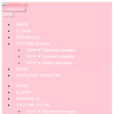
Preskočiť
Preskočiť
na
na
Hľadať:
Vyhľadávanie
navigáciu
obsah
Menu
HOME
E-SHOP
INŠPIRÁCIE
VYTVOR SI SÁM
NEW ☛ Šnúrkový náramok
NEW ☛ Luxusný náramok
NEW ☛ Kožený náramok
BLOG
MAŠLIČKY NA KOČÍK
HOME
E-SHOP
INŠPIRÁCIE
VYTVOR SI SÁM
NEW ☛ Šnúrkový náramok