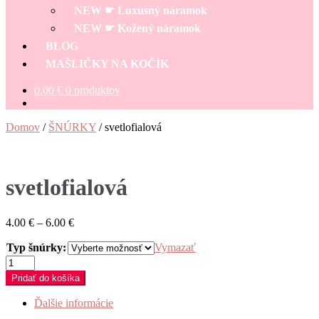
NEW ☛ Luxusný náramok
NEW ☛ Kožený náramok
BLOG
MAŠLIČKY NA KOČÍK
0.00
€
0 produktov
Domov
/
ŠNÚRKY
/
svetlofialová
svetlofialová
Price
4.00
€
–
6.00
€
range:
Typ šnúrky:
4.00 €
Vymazať
through
množstvo
6.00 €
svetlofialová
Pridať do košíka
Ďalšie informácie