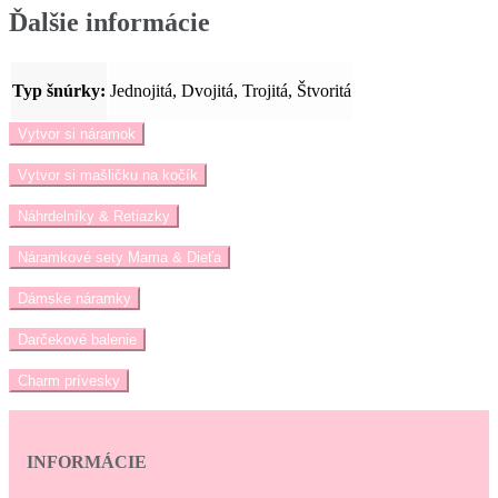
Ďalšie informácie
Typ šnúrky:
Jednojitá, Dvojitá, Trojitá, Štvoritá
Vytvor si náramok
Vytvor si mašličku na kočík
Náhrdelníky & Retiazky
Náramkové sety Mama & Dieťa
Dámske náramky
Darčekové balenie
Charm prívesky
INFORMÁCIE