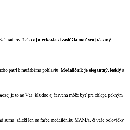
ých tatinov. Lebo
aj oteckovia si zaslúžia mať svoj vlastný
oducho patrí k mužskému pohlaviu.
Medailónik je elegantný, lesklý
a
Naozaj je to na Vás, kľudne aj červená môže byť pre chlapa pekným
nú sumu, záleží len na farbe medailóniku MAMA, či vaše polovičky