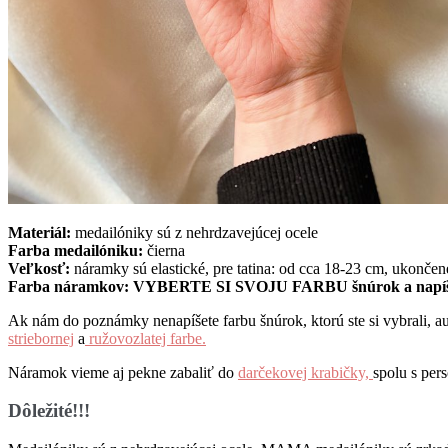
Materiál:
medailóniky sú z nehrdzavejúcej ocele
Farba medailóniku:
čierna
Veľkosť:
náramky sú elastické, pre tatina: od cca 18-23 cm, ukonče
Farba náramkov:
VYBERTE SI SVOJU FARBU šnúrok a napíšte
Ak nám do poznámky nenapíšete farbu šnúrok, ktorú ste si vybrali,
striebornej
a
ružovozlatej farbe.
Náramok vieme aj pekne zabaliť do
darčekovej krabičky,
spolu s pe
Dôležité!!!