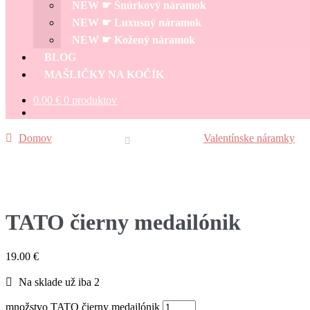
NEW ☛ Šnúrkový náramok
NEW ☛ Luxusný náramok
NEW ☛ Kožený náramok
BLOG
MAŠLIČKY NA KOČÍK
0.00
€
0 produktov
Domov
Valentínske náramky
TATO čierny medailónik
19.00
€
Na sklade už iba 2
množstvo TATO čierny medailónik