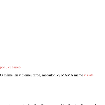
ponuku farieb.
 TATO máme len v čiernej farbe, medailóniky MAMA máme
v zlatej
,