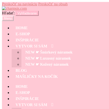
Preskočiť na navigáciu
Preskočiť na obsah
Hľadať:
Vyhľadávanie
Menu
HOME
E-SHOP
INŠPIRÁCIE
VYTVOR SI SÁM
NEW ☛ Šnúrkový náramok
NEW ☛ Luxusný náramok
NEW ☛ Kožený náramok
BLOG
MAŠLIČKY NA KOČÍK
HOME
E-SHOP
INŠPIRÁCIE
VYTVOR SI SÁM