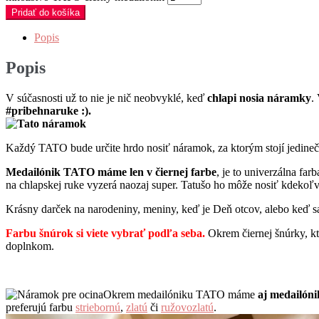
Pridať do košíka
Popis
Popis
V súčasnosti už to nie je nič neobvyklé, keď
chlapi nosia náramky
.
#pribehnaruke :).
Každý TATO bude určite hrdo nosiť náramok, za ktorým stojí jedinečný
Medailónik TATO máme
len v čiernej farbe
, je to univerzálna fa
na chlapskej ruke vyzerá naozaj super. Tatušo ho môže nosiť kdekoľv
Krásny darček na narodeniny, meniny, keď je Deň otcov, alebo keď sa
Farbu šnúrok si viete vybrať podľa seba.
Okrem čiernej šnúrky, kt
doplnkom.
Okrem medailóniku TATO máme
aj medailó
preferujú farbu
striebornú
,
zlatú
či
ružovozlatú
.