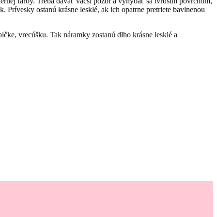
ernej farby. Treba dávať väčší pozor a vyhýbať sa tvrdším povrchom,
Prívesky ostanú krásne lesklé, ak ich opatrne pretriete bavlnenou
ičke, vrecúšku. Tak náramky zostanú dlho krásne lesklé a