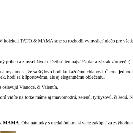
 V kolekcii TATO & MAMA sme sa rozhodli vymyslieť niečo pre všetk
 príbeh a zmysel života. Deti sú ten najväčší dar a zázrak zároveň :).
rba a myslíme si, že sa štýlovo hodí ku každému chlapovi. Čierna jedn
ek, hodí sa k športovému, ale aj elegantnému oblečeniu.
 oslavujú Vianoce, či Valentín.
orú vidíte na fotke máme aj tmavomodrú, zelenú, tyrkysovú, či šedú. 
nik MAMA
. Oba náramky s medailónikmi si viete zakúpiť za zvýhodne