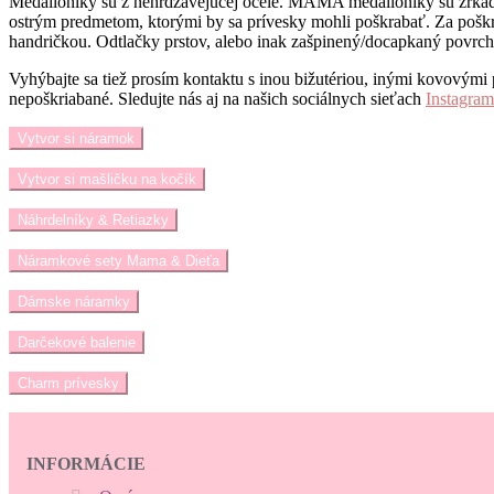
Medailóniky sú z nehrdzavejúcej ocele. MAMA medailóniky sú zrkadlov
ostrým predmetom, ktorými by sa prívesky mohli poškrabať. Za poškri
handričkou. Odtlačky prstov, alebo inak zašpinený/docapkaný povrch
Vyhýbajte sa tiež prosím kontaktu s inou bižutériou, inými kovovými
nepoškriabané. Sledujte nás aj na našich sociálnych sieťach
Instagram
Vytvor si náramok
Vytvor si mašličku na kočík
Náhrdelníky & Retiazky
Náramkové sety Mama & Dieťa
Dámske náramky
Darčekové balenie
Charm prívesky
INFORMÁCIE