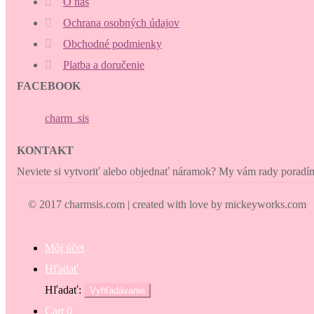
O nás
Ochrana osobných údajov
Obchodné podmienky
Platba a doručenie
FACEBOOK
charm_sis
KONTAKT
Neviete si vytvoriť alebo objednať náramok? My vám rady porad
© 2017 charmsis.com | created with love by mickeyworks.com
Môj účet
Hľadať
Hľadať:
Vyhľadávanie
Cart
0