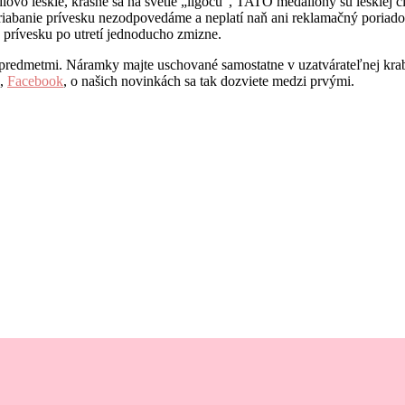
o lesklé, krásne sa na svetle „ligocú“, TATO medailóny sú lesklej či
abanie prívesku nezodpovedáme a neplatí naň ani reklamačný poriadok. 
 prívesku po utretí jednoducho zmizne.
 predmetmi. Náramky majte uschované samostatne v uzatvárateľnej krab
,
Facebook
, o našich novinkách sa tak dozviete medzi prvými.