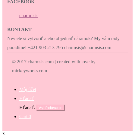
FACEBOOK
charm_sis
KONTAKT
Neviete si vytvoriť alebo objednať náramok? My vám rady
poradíme! +421 903 213 795 charmsis@charmsis.com
© 2017 charmsis.com | created with love by
mickeyworks.com
Môj účet
Hľadať
Hľadať:
Vyhľadávanie
Cart
0
x