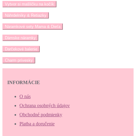
Vytvor si mašličku na kočík
Náhrdelníky & Retiazky
Náramkové sety Mama & Dieťa
Dámske náramky
Darčekové balenie
Charm prívesky
INFORMÁCIE
O nás
Ochrana osobných údajov
Obchodné podmienky
Platba a doručenie