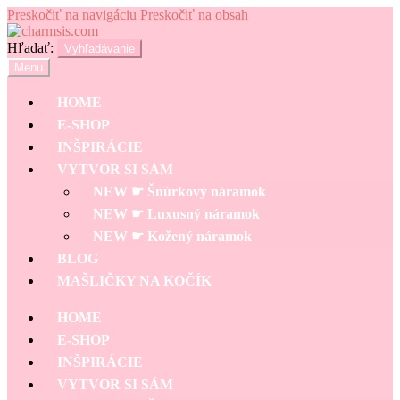
Preskočiť na navigáciu
Preskočiť na obsah
Hľadať:
Vyhľadávanie
Menu
HOME
E-SHOP
INŠPIRÁCIE
VYTVOR SI SÁM
NEW ☛ Šnúrkový náramok
NEW ☛ Luxusný náramok
NEW ☛ Kožený náramok
BLOG
MAŠLIČKY NA KOČÍK
HOME
E-SHOP
INŠPIRÁCIE
VYTVOR SI SÁM