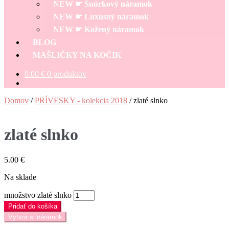
NEW ☛ Šnúrkový náramok
NEW ☛ Luxusný náramok
NEW ☛ Kožený náramok
BLOG
MAŠLIČKY NA KOČÍK
0.00
€
0 produktov
Domov
/
PRÍVESKY - kolekcia 2018
/
zlaté slnko
zlaté slnko
5.00
€
Na sklade
množstvo zlaté slnko
Pridať do košíka
Vytvor si náramok