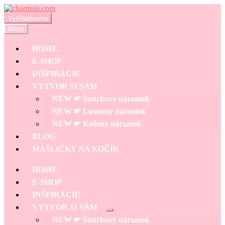
Preskočiť
Preskočiť
na
na
Hľadať:
Vyhľadávanie
navigáciu
obsah
Menu
HOME
E-SHOP
INŠPIRÁCIE
VYTVOR SI SÁM
NEW ☛ Šnúrkový náramok
NEW ☛ Luxusný náramok
NEW ☛ Kožený náramok
BLOG
MAŠLIČKY NA KOČÍK
HOME
E-SHOP
INŠPIRÁCIE
VYTVOR SI SÁM
Rozbaliť
NEW ☛ Šnúrkový náramok
podradené