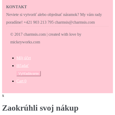
KONTAKT
Neviete si vytvoriť alebo objednať náramok? My vám rady
poradíme! +421 903 213 795 charmsis@charmsis.com
© 2017 charmsis.com | created with love by
mickeyworks.com
Môj účet
Hľadať
Hľadať:
Vyhľadávanie
Cart
0
x
Zaokrúhli svoj nákup