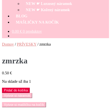
menu
NEW ☛ Luxusný náramok
NEW ☛ Kožený náramok
BLOG
MAŠLIČKY NA KOČÍK
0.00
€
0 produktov
Domov
/
PRÍVESKY
/
zmrzka
zmrzka
0.50
€
Na sklade už iba 1
množstvo
Pridať do košíka
zmrzka
Vytvor si náramok
Vytvor si mašličku na kočík