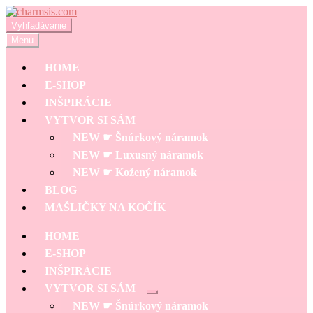
Preskočiť
Preskočiť
na
na
Hľadať:
Vyhľadávanie
navigáciu
obsah
Menu
HOME
E-SHOP
INŠPIRÁCIE
VYTVOR SI SÁM
NEW ☛ Šnúrkový náramok
NEW ☛ Luxusný náramok
NEW ☛ Kožený náramok
BLOG
MAŠLIČKY NA KOČÍK
HOME
E-SHOP
INŠPIRÁCIE
VYTVOR SI SÁM
Rozbaliť
NEW ☛ Šnúrkový náramok
podradené