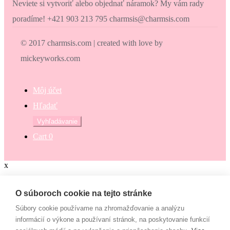
Neviete si vytvoriť alebo objednať náramok? My vám rady
poradíme! +421 903 213 795 charmsis@charmsis.com
© 2017 charmsis.com | created with love by
mickeyworks.com
Môj účet
Hľadať
Hľadať:
Vyhľadávanie
Cart
0
x
Zaokrúhli svoj nákup
O súboroch cookie na tejto stránke
Súbory cookie používame na zhromažďovanie a analýzu
Zaokrúhli svoj nákup a prispej na dobrú vec. Občianske združenie
informácií o výkone a používaní stránok, na poskytovanie funkcií
Mamy v pohybe pomáha osamelým mamám, ktoré nemajú to šťastie