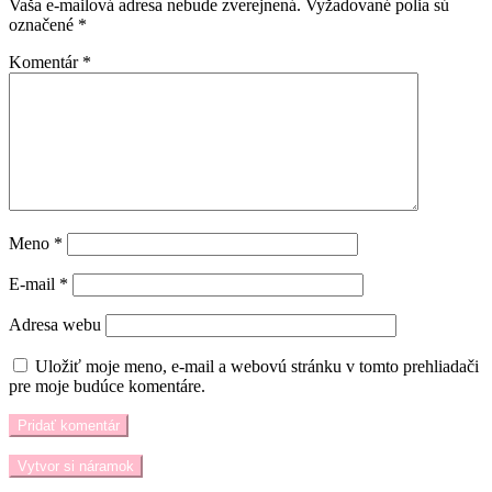
Vaša e-mailová adresa nebude zverejnená.
Vyžadované polia sú
označené
*
Komentár
*
Meno
*
E-mail
*
Adresa webu
Uložiť moje meno, e-mail a webovú stránku v tomto prehliadači
pre moje budúce komentáre.
Vytvor si náramok