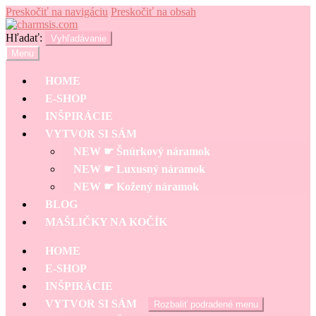
Preskočiť na navigáciu
Preskočiť na obsah
Hľadať:
Vyhľadávanie
Menu
HOME
E-SHOP
INŠPIRÁCIE
VYTVOR SI SÁM
NEW ☛ Šnúrkový náramok
NEW ☛ Luxusný náramok
NEW ☛ Kožený náramok
BLOG
MAŠLIČKY NA KOČÍK
HOME
E-SHOP
INŠPIRÁCIE
VYTVOR SI SÁM
Rozbaliť podradené menu