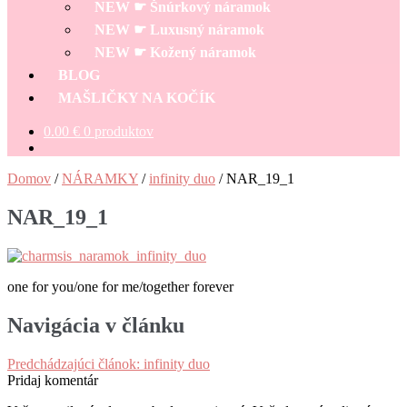
NEW ☛ Šnúrkový náramok
NEW ☛ Luxusný náramok
NEW ☛ Kožený náramok
BLOG
MAŠLIČKY NA KOČÍK
0.00
€
0 produktov
Domov
/
NÁRAMKY
/
infinity duo
/
NAR_19_1
NAR_19_1
one for you/one for me/together forever
Navigácia v článku
Predchádzajúci článok:
infinity duo
Pridaj komentár