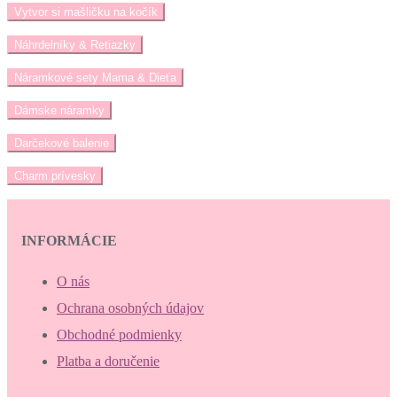
Vytvor si mašličku na kočík
Náhrdelníky & Retiazky
Náramkové sety Mama & Dieťa
Dámske náramky
Darčekové balenie
Charm prívesky
INFORMÁCIE
O nás
Ochrana osobných údajov
Obchodné podmienky
Platba a doručenie