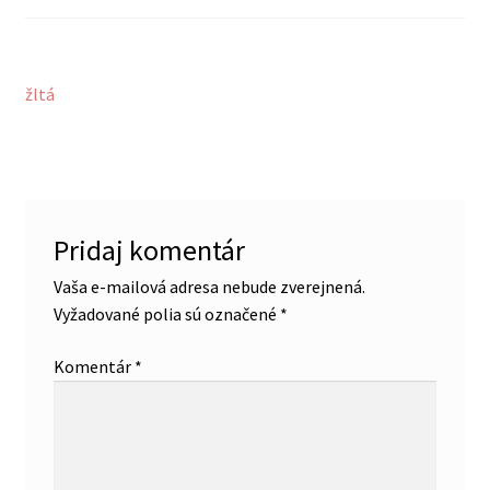
BLOG
Navigácia
Predchádzajúci
žltá
MAŠLIČKY NA KOČÍK
článok:
v
článku
Pridaj komentár
Vaša e-mailová adresa nebude zverejnená.
Vyžadované polia sú označené
*
Komentár
*