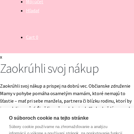
Môj účet
Hľadať
Vyhľadávanie
Hľadať:
Cart
0
x
Zaokrúhli svoj nákup
Zaokrúhli svoj nákup a prispej na dobrú vec. Občianske združenie
Mamy v pohybe pomáha osamelým mamám, ktoré nemajú to
šťastie – mať pri sebe manžela, partnera či blízku rodinu, ktorí by
im vedeli pomôcť. Či už finančne alebo inak. “Lebo každá mama by
mala mať šancu- dať svojim deťom tie najlepšie podmienky na
O súboroch cookie na tejto stránke
život!”
Súbory cookie používame na zhromažďovanie a analýzu
informácií o výkone a používaní stránok, na poskytovanie funkcií