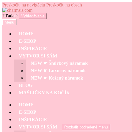
Preskočiť na navigáciu
Preskočiť na obsah
Hľadať:
Vyhľadávanie
Menu
HOME
E-SHOP
INŠPIRÁCIE
VYTVOR SI SÁM
NEW ☛ Šnúrkový náramok
NEW ☛ Luxusný náramok
NEW ☛ Kožený náramok
BLOG
MAŠLIČKY NA KOČÍK
HOME
E-SHOP
INŠPIRÁCIE
VYTVOR SI SÁM
Rozbaliť podradené menu