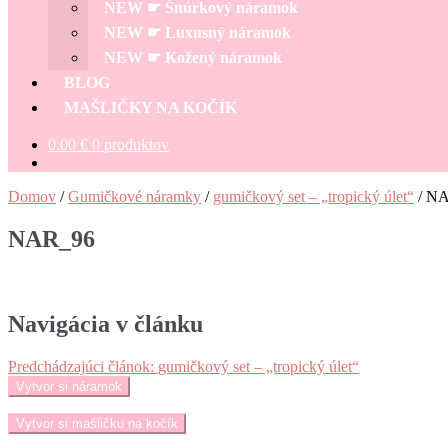
NEW ☛ Šnúrkový náramok
NEW ☛ Luxusný náramok
NEW ☛ Kožený náramok
BLOG
MAŠLIČKY NA KOČÍK
0.00
€
0 produktov
Domov
/
Gumičkové náramky
/
gumičkový set – „tropický úlet“
/
NA
NAR_96
Navigácia v článku
Predchádzajúci článok:
gumičkový set – „tropický úlet“
Vytvor si náramok
Vytvor si mašličku na kočík