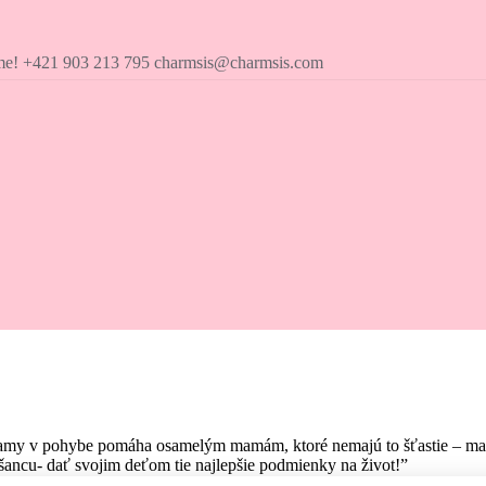
íme! +421 903 213 795 charmsis@charmsis.com
amy v pohybe pomáha osamelým mamám, ktoré nemajú to šťastie – mať pr
ancu- dať svojim deťom tie najlepšie podmienky na život!”