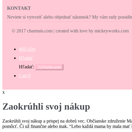
KONTAKT
Neviete si vytvoriť alebo objednať náramok? My vám rady porad
© 2017 charmsis.com | created with love by mickeyworks.com
Môj účet
Hľadať
Hľadať:
Vyhľadávanie
Cart
0
x
Zaokrúhli svoj nákup
Zaokrúhli svoj nákup a prispej na dobrú vec. Občianske združenie M
pomôcť. Či už finančne alebo inak. “Lebo každá mama by mala mať š