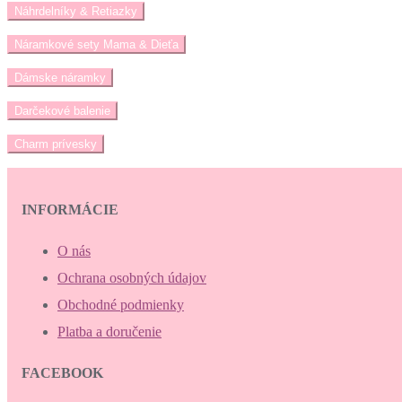
Náhrdelníky & Retiazky
Náramkové sety Mama & Dieťa
Dámske náramky
Darčekové balenie
Charm prívesky
INFORMÁCIE
O nás
Ochrana osobných údajov
Obchodné podmienky
Platba a doručenie
FACEBOOK