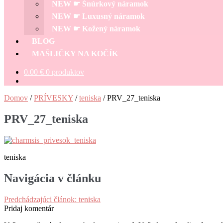
NEW ☛ Šnúrkový náramok
NEW ☛ Luxusný náramok
NEW ☛ Kožený náramok
BLOG
MAŠLIČKY NA KOČÍK
0.00
€
0 produktov
Domov
/
PRÍVESKY
/
teniska
/
PRV_27_teniska
PRV_27_teniska
teniska
Navigácia v článku
Predchádzajúci článok:
teniska
Pridaj komentár