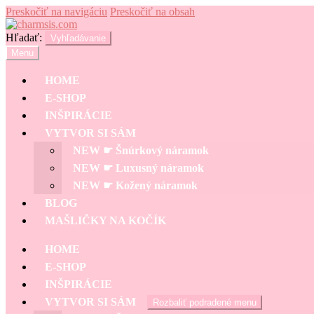
Preskočiť na navigáciu
Preskočiť na obsah
Hľadať:
Vyhľadávanie
Menu
HOME
E-SHOP
INŠPIRÁCIE
VYTVOR SI SÁM
NEW ☛ Šnúrkový náramok
NEW ☛ Luxusný náramok
NEW ☛ Kožený náramok
BLOG
MAŠLIČKY NA KOČÍK
HOME
E-SHOP
INŠPIRÁCIE
VYTVOR SI SÁM
Rozbaliť podradené menu