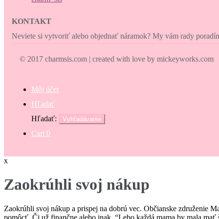
KONTAKT
Neviete si vytvoriť alebo objednať náramok? My vám rady porad
© 2017 charmsis.com | created with love by mickeyworks.com
Môj účet
Hľadať
Hľadať:
Vyhľadávanie
Cart
0
x
Zaokrúhli svoj nákup
Zaokrúhli svoj nákup a prispej na dobrú vec. Občianske združenie M
pomôcť. Či už finančne alebo inak. “Lebo každá mama by mala mať š