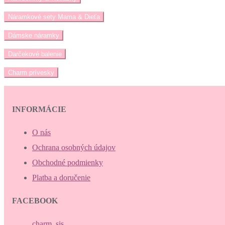
Náramkové sety Mama & Dieťa
Dámske náramky
Darčekové balenie
Charm prívesky
INFORMÁCIE
O nás
Ochrana osobných údajov
Obchodné podmienky
Platba a doručenie
FACEBOOK
charm_sis