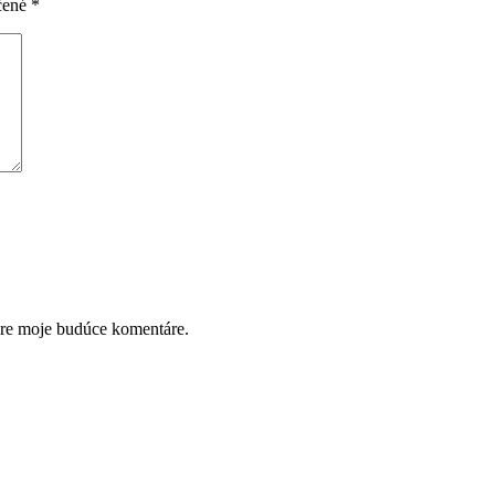
čené
*
pre moje budúce komentáre.