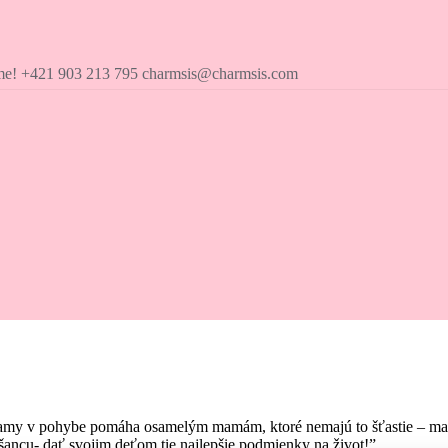
íme! +421 903 213 795 charmsis@charmsis.com
amy v pohybe pomáha osamelým mamám, ktoré nemajú to šťastie – mať pr
ancu- dať svojim deťom tie najlepšie podmienky na život!”