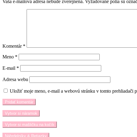
Vaša e-mailová adresa nebude zverejnená.
Vyžadované polia sú ozna
Komentár
*
Meno
*
E-mail
*
Adresa webu
Uložiť moje meno, e-mail a webovú stránku v tomto prehliadači 
Vytvor si náramok
Vytvor si mašličku na kočík
Náhrdelníky & Retiazky