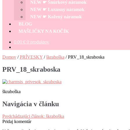
NEW ☛ Šnúrkový náramok
NEW ☛ Luxusný náramok
NEW ☛ Kožený náramok
BLOG
MAŠLIČKY NA KOČÍK
0.00
€
0 produktov
Domov
/
PRÍVESKY
/
škraboška
/
PRV_18_skraboska
PRV_18_skraboska
škraboška
Navigácia v článku
Predchádzajúci článok:
škraboška
Pridaj komentár