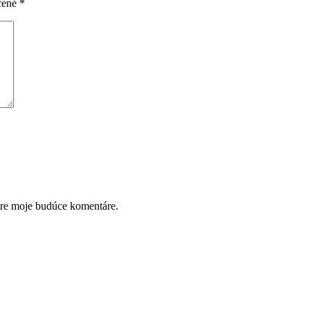
čené
*
pre moje budúce komentáre.