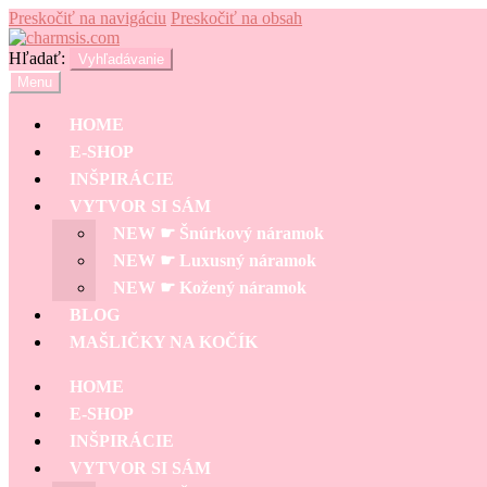
Preskočiť na navigáciu
Preskočiť na obsah
Hľadať:
Vyhľadávanie
Menu
HOME
E-SHOP
INŠPIRÁCIE
VYTVOR SI SÁM
NEW ☛ Šnúrkový náramok
NEW ☛ Luxusný náramok
NEW ☛ Kožený náramok
BLOG
MAŠLIČKY NA KOČÍK
HOME
E-SHOP
INŠPIRÁCIE
VYTVOR SI SÁM