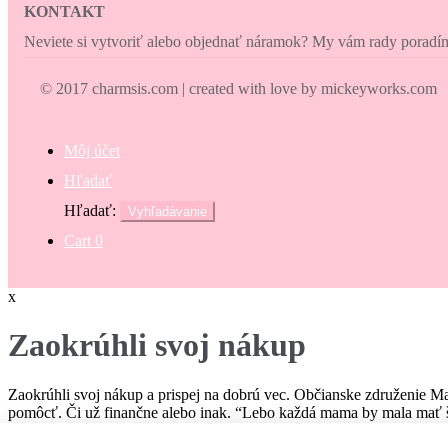
KONTAKT
Neviete si vytvoriť alebo objednať náramok? My vám rady porad
© 2017 charmsis.com | created with love by mickeyworks.com
Môj účet
Hľadať
Hľadať:
Vyhľadávanie
Cart
0
x
Zaokrúhli svoj nákup
Zaokrúhli svoj nákup a prispej na dobrú vec. Občianske združenie M
pomôcť. Či už finančne alebo inak. “Lebo každá mama by mala mať š
€