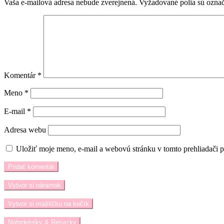
Vaša e-mailová adresa nebude zverejnená.
Vyžadované polia sú ozna
Komentár
*
Meno
*
E-mail
*
Adresa webu
Uložiť moje meno, e-mail a webovú stránku v tomto prehliadači 
Vytvor si náramok
Vytvor si mašličku na kočík
Náhrdelníky & Retiazky