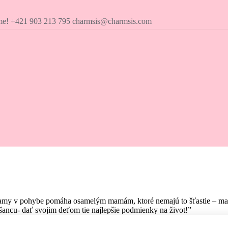
íme! +421 903 213 795 charmsis@charmsis.com
amy v pohybe pomáha osamelým mamám, ktoré nemajú to šťastie – mať pr
ancu- dať svojim deťom tie najlepšie podmienky na život!”