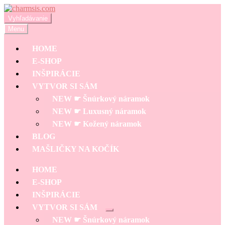
Preskočiť
Preskočiť
na
na
Hľadať:
Vyhľadávanie
navigáciu
obsah
Menu
HOME
E-SHOP
INŠPIRÁCIE
VYTVOR SI SÁM
NEW ☛ Šnúrkový náramok
NEW ☛ Luxusný náramok
NEW ☛ Kožený náramok
BLOG
MAŠLIČKY NA KOČÍK
HOME
E-SHOP
INŠPIRÁCIE
VYTVOR SI SÁM
Rozbaliť
NEW ☛ Šnúrkový náramok
podradené