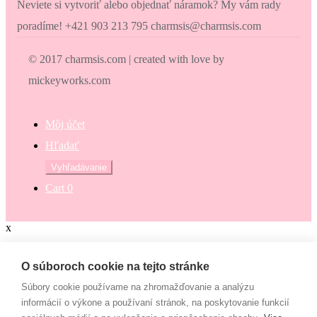
Neviete si vytvoriť alebo objednať náramok? My vám rady
poradíme! +421 903 213 795 charmsis@charmsis.com
© 2017 charmsis.com | created with love by
mickeyworks.com
Môj účet
Hľadať
Hľadať:
Vyhľadávanie
Cart
0
x
Zaokrúhli svoj nákup
O súboroch cookie na tejto stránke
Súbory cookie používame na zhromažďovanie a analýzu
Zaokrúhli svoj nákup a prispej na dobrú vec. Občianske združenie
informácií o výkone a používaní stránok, na poskytovanie funkcií
Mamy v pohybe pomáha osamelým mamám, ktoré nemajú to šťastie