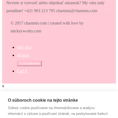
Neviete si vytvoriť alebo objednať náramok? My vám rady
poradíme! +421 903 213 795 charmsis@charmsis.com
© 2017 charmsis.com | created with love by
mickeyworks.com
Môj účet
Hľadať
Hľadať:
Vyhľadávanie
Cart
0
x
Zaokrúhli svoj nákup
O súboroch cookie na tejto stránke
Súbory cookie používame na zhromažďovanie a analýzu
Zaokrúhli svoj nákup a prispej na dobrú vec. Občianske združenie
informácií o výkone a používaní stránok, na poskytovanie funkcií
Mamy v pohybe pomáha osamelým mamám, ktoré nemajú to šťastie