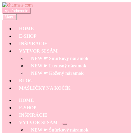
Preskočiť
Preskočiť
na
na
Hľadať:
Vyhľadávanie
navigáciu
obsah
Menu
HOME
E-SHOP
INŠPIRÁCIE
VYTVOR SI SÁM
NEW ☛ Šnúrkový náramok
NEW ☛ Luxusný náramok
NEW ☛ Kožený náramok
BLOG
MAŠLIČKY NA KOČÍK
HOME
E-SHOP
INŠPIRÁCIE
VYTVOR SI SÁM
Rozbaliť
NEW ☛ Šnúrkový náramok
podradené