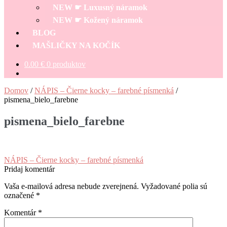
menu
NEW ☛ Luxusný náramok
NEW ☛ Kožený náramok
BLOG
MAŠLIČKY NA KOČÍK
0.00
€
0 produktov
Domov
/
NÁPIS – Čierne kocky – farebné písmenká
/
pismena_bielo_farebne
pismena_bielo_farebne
Navigácia
Predchádzajúci
NÁPIS – Čierne kocky – farebné písmenká
článok:
Pridaj komentár
v
Vaša e-mailová adresa nebude zverejnená.
Vyžadované polia sú
článku
označené
*
Komentár
*