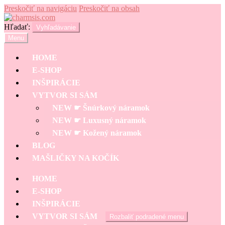
Preskočiť na navigáciu
Preskočiť na obsah
Hľadať:
Vyhľadávanie
Menu
HOME
E-SHOP
INŠPIRÁCIE
VYTVOR SI SÁM
NEW ☛ Šnúrkový náramok
NEW ☛ Luxusný náramok
NEW ☛ Kožený náramok
BLOG
MAŠLIČKY NA KOČÍK
HOME
E-SHOP
INŠPIRÁCIE
VYTVOR SI SÁM
Rozbaliť podradené menu