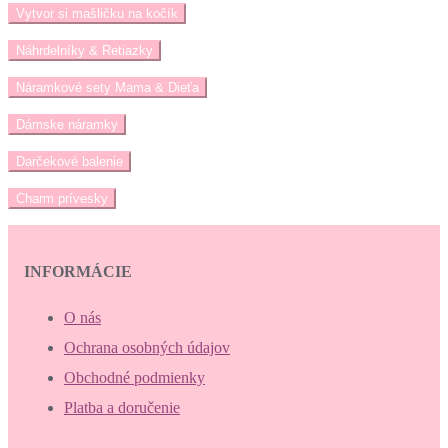
Vytvor si mašličku na kočík
Náhrdelníky & Retiazky
Náramkové sety Mama & Dieťa
Dámske náramky
Darčekové balenie
Charm prívesky
INFORMÁCIE
O nás
Ochrana osobných údajov
Obchodné podmienky
Platba a doručenie