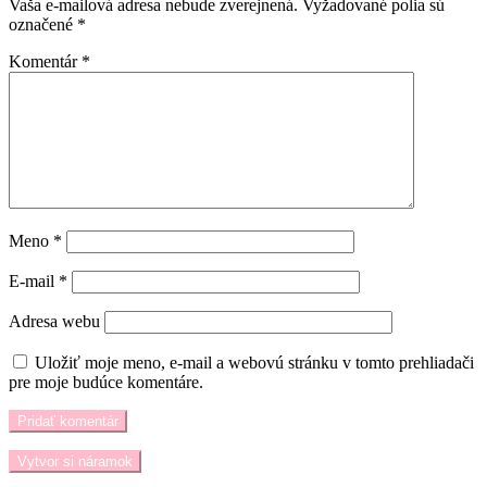
Vaša e-mailová adresa nebude zverejnená.
Vyžadované polia sú
označené
*
Komentár
*
Meno
*
E-mail
*
Adresa webu
Uložiť moje meno, e-mail a webovú stránku v tomto prehliadači
pre moje budúce komentáre.
Vytvor si náramok