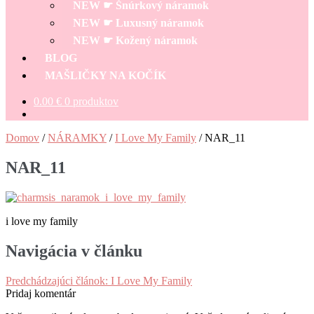
NEW ☛ Šnúrkový náramok
NEW ☛ Luxusný náramok
NEW ☛ Kožený náramok
BLOG
MAŠLIČKY NA KOČÍK
0.00
€
0 produktov
Domov
/
NÁRAMKY
/
I Love My Family
/
NAR_11
NAR_11
i love my family
Navigácia v článku
Predchádzajúci článok:
I Love My Family
Pridaj komentár