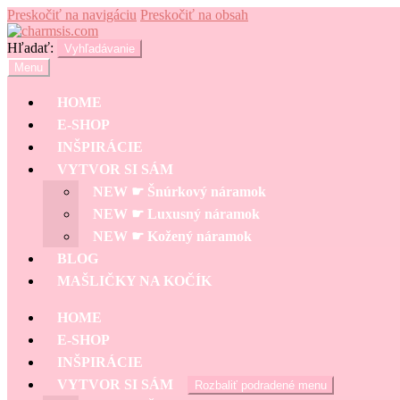
Preskočiť na navigáciu
Preskočiť na obsah
Hľadať:
Vyhľadávanie
Menu
HOME
E-SHOP
INŠPIRÁCIE
VYTVOR SI SÁM
NEW ☛ Šnúrkový náramok
NEW ☛ Luxusný náramok
NEW ☛ Kožený náramok
BLOG
MAŠLIČKY NA KOČÍK
HOME
E-SHOP
INŠPIRÁCIE
VYTVOR SI SÁM
Rozbaliť podradené menu