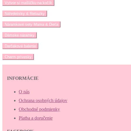
Vytvor si mašličku na kočík
Náhrdelníky & Retiazky
Náramkové sety Mama & Dieťa
Dámske náramky
Darčekové balenie
Charm prívesky
INFORMÁCIE
O nás
Ochrana osobných údajov
Obchodné podmienky
Platba a doručenie