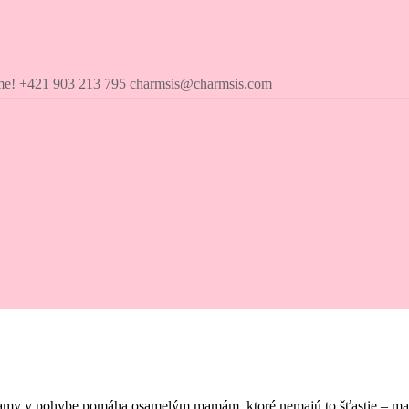
íme! +421 903 213 795 charmsis@charmsis.com
amy v pohybe pomáha osamelým mamám, ktoré nemajú to šťastie – mať pr