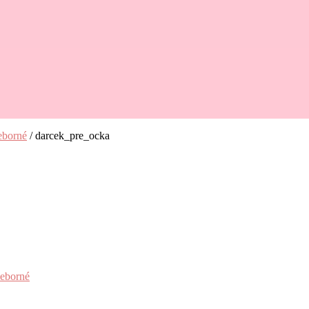
eborné
/
darcek_pre_ocka
ieborné