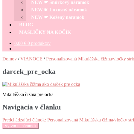
NEW ☛ Šnúrkový náramok
NEW ☛ Luxusný náramok
NEW ☛ Kožený náramok
BLOG
MAŠLIČKY NA KOČÍK
0.00
€
0 produktov
Domov
/
VIANOCE
/
Personalizovaná Mikulášska čižma/vločky stri
darcek_pre_ocka
Mikulášska čižma pre ocka
Navigácia v článku
Predchádzajúci článok:
Personalizovaná Mikulášska čižma/vločky str
Vytvor si náramok