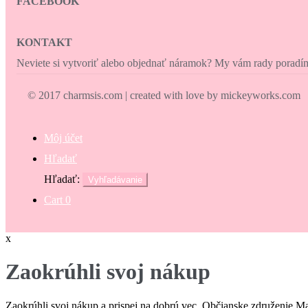
FACEBOOK
KONTAKT
Neviete si vytvoriť alebo objednať náramok? My vám rady porad
© 2017 charmsis.com | created with love by mickeyworks.com
Môj účet
Hľadať
Hľadať:
Vyhľadávanie
Cart
0
x
Zaokrúhli svoj nákup
Zaokrúhli svoj nákup a prispej na dobrú vec. Občianske združenie M