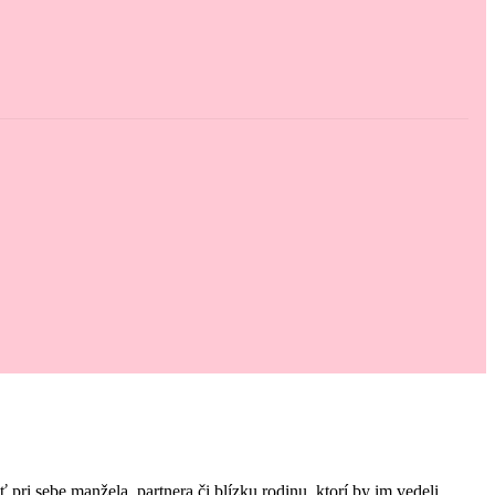
i sebe manžela, partnera či blízku rodinu, ktorí by im vedeli