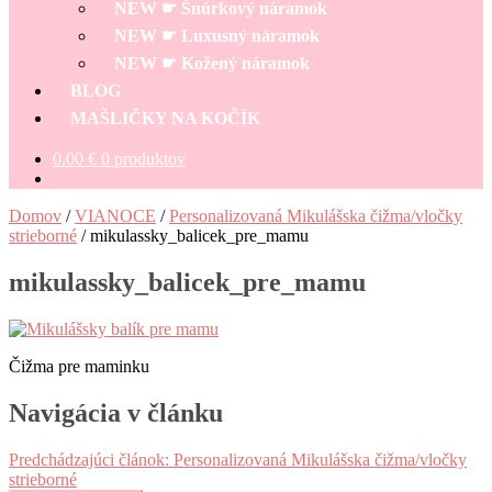
NEW ☛ Šnúrkový náramok
NEW ☛ Luxusný náramok
NEW ☛ Kožený náramok
BLOG
MAŠLIČKY NA KOČÍK
0.00
€
0 produktov
Domov
/
VIANOCE
/
Personalizovaná Mikulášska čižma/vločky
strieborné
/
mikulassky_balicek_pre_mamu
mikulassky_balicek_pre_mamu
Čižma pre maminku
Navigácia v článku
Predchádzajúci článok:
Personalizovaná Mikulášska čižma/vločky
strieborné