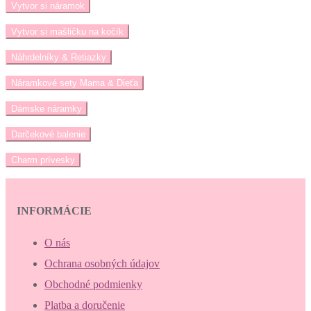
Vytvor si náramok
Vytvor si mašličku na kočík
Náhrdelníky & Retiazky
Náramkové sety Mama & Dieťa
Dámske náramky
Darčekové balenie
Charm prívesky
INFORMÁCIE
O nás
Ochrana osobných údajov
Obchodné podmienky
Platba a doručenie