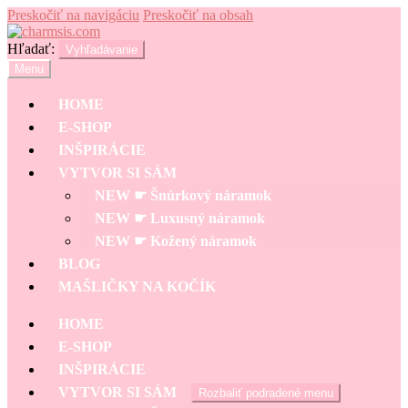
Preskočiť na navigáciu
Preskočiť na obsah
Hľadať:
Vyhľadávanie
Menu
HOME
E-SHOP
INŠPIRÁCIE
VYTVOR SI SÁM
NEW ☛ Šnúrkový náramok
NEW ☛ Luxusný náramok
NEW ☛ Kožený náramok
BLOG
MAŠLIČKY NA KOČÍK
HOME
E-SHOP
INŠPIRÁCIE
VYTVOR SI SÁM
Rozbaliť podradené menu