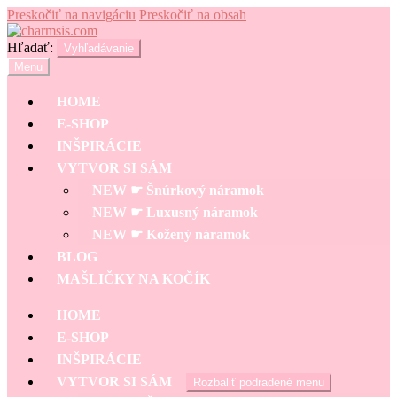
Preskočiť na navigáciu
Preskočiť na obsah
Hľadať:
Vyhľadávanie
Menu
HOME
E-SHOP
INŠPIRÁCIE
VYTVOR SI SÁM
NEW ☛ Šnúrkový náramok
NEW ☛ Luxusný náramok
NEW ☛ Kožený náramok
BLOG
MAŠLIČKY NA KOČÍK
HOME
E-SHOP
INŠPIRÁCIE
VYTVOR SI SÁM
Rozbaliť podradené menu