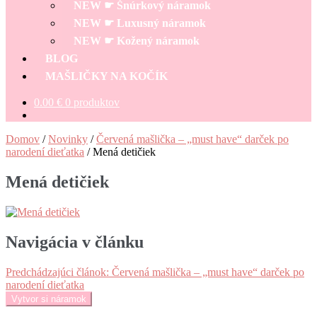
NEW ☛ Šnúrkový náramok
NEW ☛ Luxusný náramok
NEW ☛ Kožený náramok
BLOG
MAŠLIČKY NA KOČÍK
0.00
€
0 produktov
Domov
/
Novinky
/
Červená mašlička – „must have“ darček po
narodení dieťatka
/
Mená detičiek
Mená detičiek
Navigácia v článku
Predchádzajúci článok:
Červená mašlička – „must have“ darček po
narodení dieťatka
Vytvor si náramok