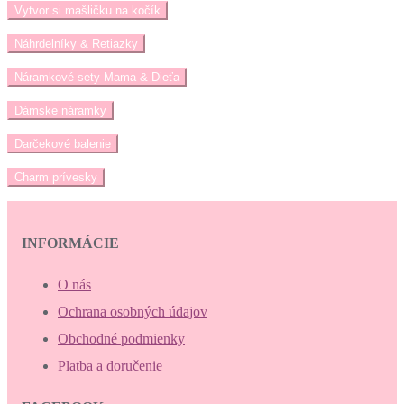
Vytvor si mašličku na kočík
Náhrdelníky & Retiazky
Náramkové sety Mama & Dieťa
Dámske náramky
Darčekové balenie
Charm prívesky
INFORMÁCIE
O nás
Ochrana osobných údajov
Obchodné podmienky
Platba a doručenie