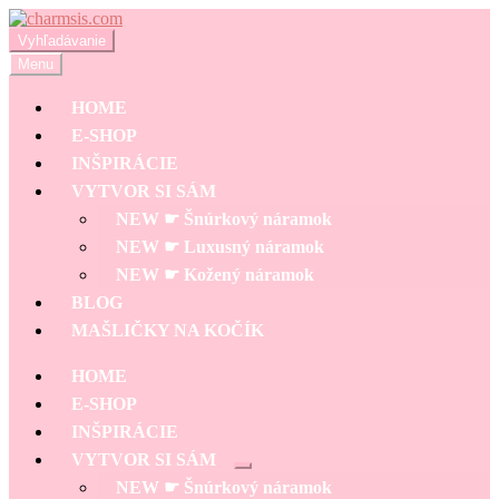
Preskočiť
Preskočiť
na
na
Hľadať:
Vyhľadávanie
navigáciu
obsah
Menu
HOME
E-SHOP
INŠPIRÁCIE
VYTVOR SI SÁM
NEW ☛ Šnúrkový náramok
NEW ☛ Luxusný náramok
NEW ☛ Kožený náramok
BLOG
MAŠLIČKY NA KOČÍK
HOME
E-SHOP
INŠPIRÁCIE
VYTVOR SI SÁM
Rozbaliť
NEW ☛ Šnúrkový náramok
podradené