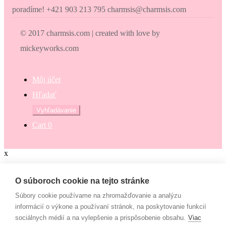
poradíme! +421 903 213 795 charmsis@charmsis.com
© 2017 charmsis.com | created with love by
mickeyworks.com
Môj účet
Hľadať
Hľadať:
Vyhľadávanie
Cart
0
x
Zaokrúhli svoj nákup
O súboroch cookie na tejto stránke
Súbory cookie používame na zhromažďovanie a analýzu
Zaokrúhli svoj nákup a prispej na dobrú vec. Občianske združenie
informácií o výkone a používaní stránok, na poskytovanie funkcií
Mamy v pohybe pomáha osamelým mamám, ktoré nemajú to šťastie
sociálnych médií a na vylepšenie a prispôsobenie obsahu.
Viac
– mať pri sebe manžela, partnera či blízku rodinu, ktorí by im vedeli