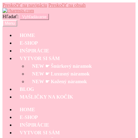
Preskočiť na navigáciu
Preskočiť na obsah
Hľadať:
Vyhľadávanie
Menu
HOME
E-SHOP
INŠPIRÁCIE
VYTVOR SI SÁM
NEW ☛ Šnúrkový náramok
NEW ☛ Luxusný náramok
NEW ☛ Kožený náramok
BLOG
MAŠLIČKY NA KOČÍK
HOME
E-SHOP
INŠPIRÁCIE
VYTVOR SI SÁM