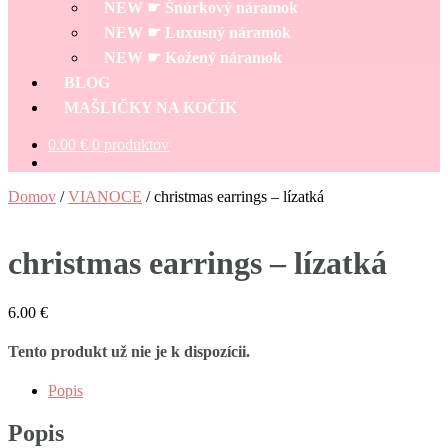
NEW ☛ Šnúrkový náramok
NEW ☛ Luxusný náramok
NEW ☛ Kožený náramok
BLOG
MAŠLIČKY NA KOČÍK
0.00
€
0 produktov
Domov
/
VIANOCE
/
christmas earrings – lízatká
christmas earrings – lízatká
6.00
€
Tento produkt už nie je k dispozícii.
Popis
Popis