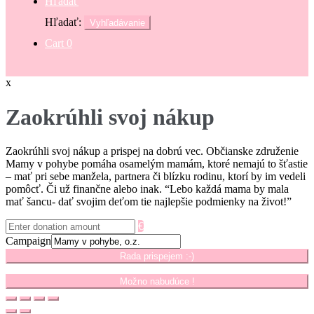
Hľadať
Hľadať:
Vyhľadávanie
Cart
0
x
Zaokrúhli svoj nákup
Zaokrúhli svoj nákup a prispej na dobrú vec. Občianske združenie
Mamy v pohybe pomáha osamelým mamám, ktoré nemajú to šťastie
– mať pri sebe manžela, partnera či blízku rodinu, ktorí by im vedeli
pomôcť. Či už finančne alebo inak. “Lebo každá mama by mala
mať šancu- dať svojim deťom tie najlepšie podmienky na život!”
€
Campaign
Rada prispejem :-)
Možno nabudúce !