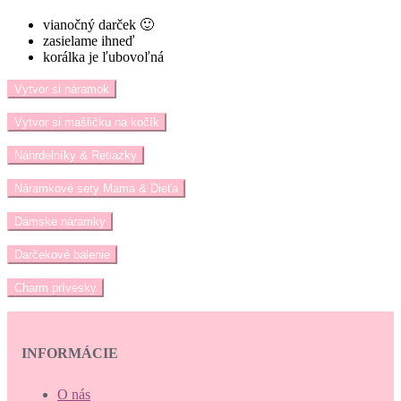
vianočný darček 🙂
zasielame ihneď
korálka je ľubovoľná
Vytvor si náramok
Vytvor si mašličku na kočík
Náhrdelníky & Retiazky
Náramkové sety Mama & Dieťa
Dámske náramky
Darčekové balenie
Charm prívesky
INFORMÁCIE
O nás