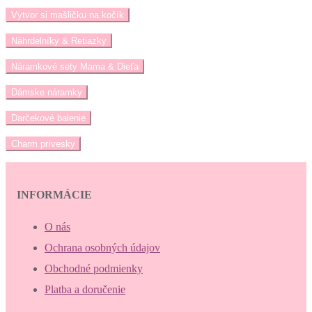
Vytvor si mašličku na kočík
Náhrdelníky & Retiazky
Náramkové sety Mama & Dieťa
Dámske náramky
Darčekové balenie
Charm prívesky
INFORMÁCIE
O nás
Ochrana osobných údajov
Obchodné podmienky
Platba a doručenie