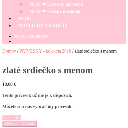
NEW ☛ Luxusný náramok
NEW ☛ Kožený náramok
BLOG
MAŠLIČKY NA KOČÍK
0.00
€
0 produktov
Domov
/
PRÍVESKY - kolekcia 2018
/
zlaté srdiečko s menom
zlaté srdiečko s menom
18.00
€
Tento prívesok už nie je k dispozícii.
Môžete si u nás vybrať iný prívesok.
zlaté srdce
Vytvor si náramok