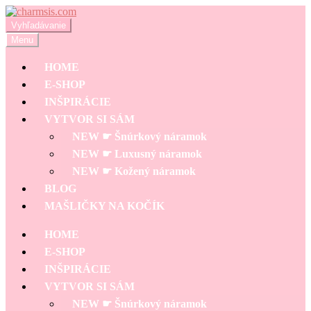
Preskočiť
Preskočiť
na
na
Hľadať:
Vyhľadávanie
navigáciu
obsah
Menu
HOME
E-SHOP
INŠPIRÁCIE
VYTVOR SI SÁM
NEW ☛ Šnúrkový náramok
NEW ☛ Luxusný náramok
NEW ☛ Kožený náramok
BLOG
MAŠLIČKY NA KOČÍK
HOME
E-SHOP
INŠPIRÁCIE
VYTVOR SI SÁM
NEW ☛ Šnúrkový náramok