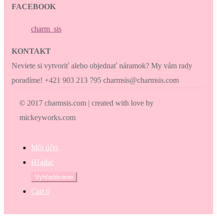
FACEBOOK
charm_sis
KONTAKT
Neviete si vytvoriť alebo objednať náramok? My vám rady
poradíme! +421 903 213 795 charmsis@charmsis.com
© 2017 charmsis.com | created with love by
mickeyworks.com
Môj účet
Hľadať
Hľadať:
Vyhľadávanie
Cart
0